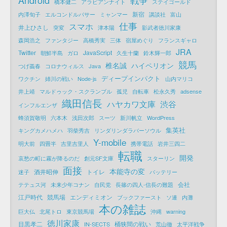
戦争
橋本健二
アラビアンナイト
ステイゴールド
新宿
内澤旬子
エルコンドルパサー
ミャンマー
講談社
富山
仕事
スマホ
井上ひさし
突変
津本陽
影武者徳川家康
森岡浩之
ファンタジー
高橋秀実
三体
宿屋めぐり
フランスギャロ
JRA
Twitter
JavaScript
朝鮮半島
ガロ
久生十蘭
鈴木輝一郎
競馬
椎名誠
ハイペリオン
つげ義春
コロナウィルス
Java
ディープインパクト
ワクチン
姉川の戦い
Node-js
山内マリコ
井上靖
マルドゥック・スクランブル
孤児
自転車
松永久秀
adsense
織田信長
ハヤカワ文庫
渋谷
インフルエンザ
蜂須賀敬明
六本木
浅田次郎
スーツ
新川帆立
WordPress
集英社
キングカメハメハ
羽柴秀吉
リンダリンダラバーソウル
Y-mobile
明大前
四畳半
吉里吉里人
携帯電話
岩井三四二
転職
開発
哀愁の町に霧が降るのだ
創元SF文庫
スターリン
面接
本能寺の変
酒井昭伸
トイレ
迷子
バッテリー
会社
テテュス河
未来少年コナン
自民党
長篠の四人-信長の難題
江戸時代
競馬場
エンディミオン
ブックファースト
ソ連
内灘
本の雑誌
巨大仏
北尾トロ
東京競馬場
沖縄
warning
徳川家康
目黒孝二
桶狭間の戦い
IN-SECTS
荒山徹
太平洋戦争