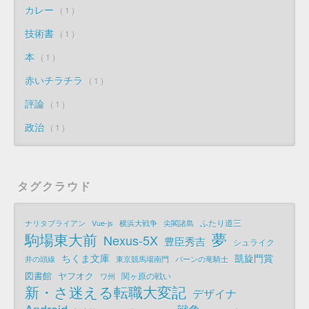
カレー
1
技術書
1
本
1
赤いチラチラ
1
評論
1
政治
1
タグクラウド
ふたり道三
ナリタブライアン
Vue-js
横浜大戦争
尖閣諸島
夢
駒場東大前
Nexus-5X
豊臣秀吉
シュライク
ちくま文庫
凱旋門賞
井の頭線
東京競馬場南門
パーンの竜騎士
図書館
ヤフオク
関ヶ原の戦い
ワ州
新・さ迷える転職大変記
デザイナ
Android