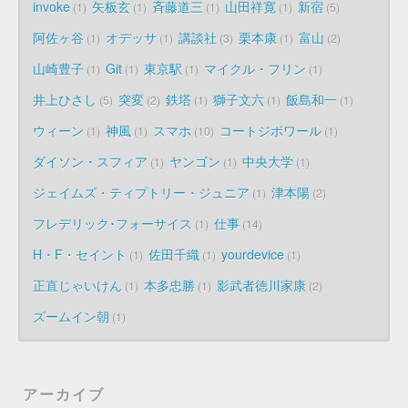
invoke
矢板玄
斉藤道三
山田祥寛
新宿
1
1
1
1
5
阿佐ヶ谷
オデッサ
講談社
栗本康
富山
1
1
3
1
2
山崎豊子
Git
東京駅
マイクル・フリン
1
1
1
1
井上ひさし
突変
鉄塔
獅子文六
飯島和一
5
2
1
1
1
ウィーン
神風
スマホ
コートジボワール
1
1
10
1
ダイソン・スフィア
ヤンゴン
中央大学
1
1
1
ジェイムズ・ティプトリー・ジュニア
津本陽
1
2
フレデリック･フォーサイス
仕事
1
14
H・F・セイント
佐田千織
yourdevice
1
1
1
正直じゃいけん
本多忠勝
影武者徳川家康
1
1
2
ズームイン朝
1
アーカイブ