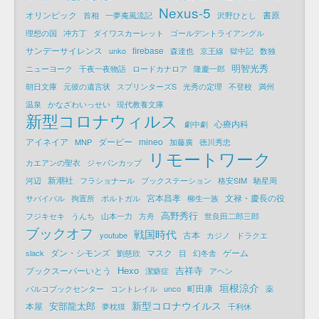
Nexus-5
オリンピック
書原
首相
一夢庵風流記
沢野ひとし
理想の国
冲方丁
ダイワスカーレット
ゴールデントライアングル
サンデーサイレンス
firebase
unko
森達也
京王線
獄中記
数独
明智光秀
ニューヨーク
千夜一夜物語
ロードカナロア
隆慶一郎
朝日文庫
元彼の遺言状
スプリンターズS
光秀の定理
不登校
満州
温泉
かなざわいっせい
現代教養文庫
新型コロナウィルス
心療内科
劇中劇
アイネイア
ダービー
mineo
MNP
加藤廣
徳川秀忠
リモートワーク
カエアンの聖衣
ジャパンカップ
新潮社
河辺
フラショナール
ブックステーション
格安SIM
馳星周
宮本昌孝
文禄・慶長の役
サバイバル
拘置所
ポルトガル
柳生一族
高野秀行
フジキセキ
うんち
山本一力
方舟
世良田二郎三郎
ブックオフ
戦国時代
古本
youtube
カジノ
ドラクエ
ダン・シモンズ
マスク
ゲーム
slack
劉慈欣
目
幻冬舎
Hexo
吉祥寺
ブックスーパーいとう
潔癖症
アヘン
垣根涼介
町田康
パルコブックセンター
コントレイル
unco
薬
新型コロナウイルス
安部龍太郎
本屋
夢枕獏
千利休