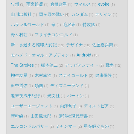
ワ州
雨宮処凛
倉橋政重
ウィルス
evoke
3
1
1
1
1
山川出版社
関ヶ原の戦い
ガンダム
デザイン
1
4
1
1
パラレルワールド
傘
毛沢東
特攻隊
1
1
1
1
野々村荘
フサイチコンコルド
1
1
新・さ迷える転職大変記
デザイナ
佐屋嘉兵衛
19
10
1
モハメド・オマル・アブディン
Android
1
13
The Strokes
橋本健二
アラビアンナイト
戦争
1
2
2
12
柳生友景
木村幸治
ステイゴールド
健康保険
1
1
2
1
田中哲弥
鎖国
ディズニーランド
1
1
1
週末夜汽車紀行
光文社
バートン
1
1
1
ユーザーエージェント
内澤旬子
ディストピア
1
3
1
新幹線
山田風太郎
講談社現代新書
1
1
1
エルコンドルパサー
ミャンマー
星を継ぐもの
2
2
1