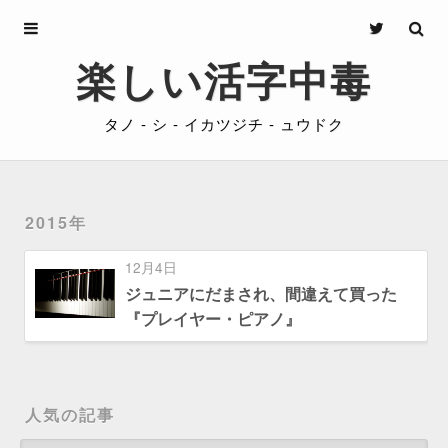
Archives
楽しい活字中毒
About
タノ - シ - イカツジチ - ュウドク
Privacy
Contact
2015年
12月4日
ジュニアにだまされ、間違えて買った
『プレイヤー・ピアノ』
人気の記事