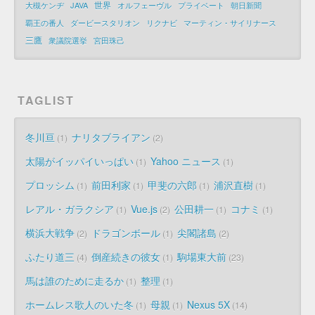
世界
大槻ケンヂ
JAVA
オルフェーヴル
プライベート
朝日新聞
覇王の番人
ダービースタリオン
リクナビ
マーティン・サイリナース
三鷹
衆議院選挙
宮田珠己
TAGLIST
冬川亘
ナリタブライアン
1
2
太陽がイッパイいっぱい
Yahoo ニュース
1
1
プロッシム
前田利家
甲斐の六郎
浦沢直樹
1
1
1
1
レアル・ガラクシア
Vue.js
公田耕一
コナミ
1
2
1
1
横浜大戦争
ドラゴンボール
尖閣諸島
2
1
2
ふたり道三
倒産続きの彼女
駒場東大前
4
1
23
馬は誰のために走るか
整理
1
1
ホームレス歌人のいた冬
母親
Nexus 5X
1
1
14