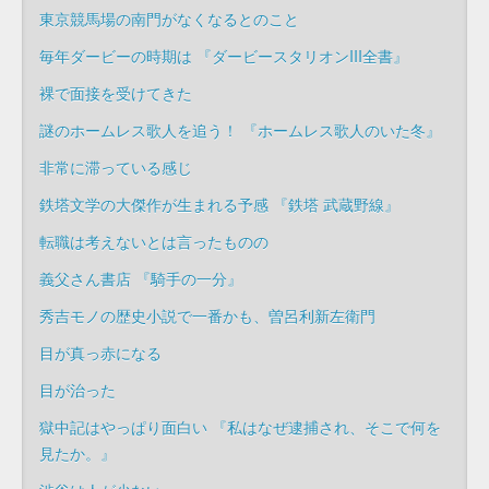
東京競馬場の南門がなくなるとのこと
毎年ダービーの時期は 『ダービースタリオンIII全書』
裸で面接を受けてきた
謎のホームレス歌人を追う！ 『ホームレス歌人のいた冬』
非常に滞っている感じ
鉄塔文学の大傑作が生まれる予感 『鉄塔 武蔵野線』
転職は考えないとは言ったものの
義父さん書店 『騎手の一分』
秀吉モノの歴史小説で一番かも、曽呂利新左衛門
目が真っ赤になる
目が治った
獄中記はやっぱり面白い 『私はなぜ逮捕され、そこで何を
見たか。』