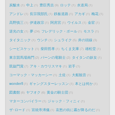
炭酸水
中上
豊臣秀吉
ロッテ
水道局
1
1
9
1
1
アンドレ
長宗我部氏
鉄板道路
アカギ
梅花
1
1
1
1
1
高野慎三
伊達政宗
阿房宮
ウイルス
金宦
1
1
1
1
1
逆光の女
夢
フレデリック・ポール
モスラ
1
24
1
1
タイタニック
ウンチ
シュライク
井の頭線
1
1
5
3
シービスケット
柴田哲孝
ちくま文庫
雄松堂
1
1
7
1
東京競馬場南門
パーンの竜騎士
タイタンの妖女
2
2
1
凱旋門賞
アキ・カウリスマキ
岩手
7
1
1
コーマック・マッカーシー
土佐
大船観音
1
1
1
wonderfl
ギャングスターレッスン
本とは何か
1
1
1
図書館
ヤフオク
黄金の騎士団
6
6
1
マターコンパイラー
ジャック・フィニィ
1
1
ザ･ロード
宣統帝溥儀
哀愁の街に霧が降るのだ
1
1
1