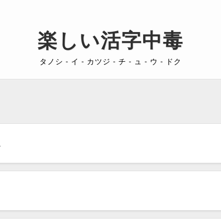
楽しい活字中毒
タノシ - イ - カツジ - チ - ュ - ウ - ドク
い