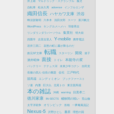
井上靖
マルドゥック・スクランブル
孤児
自転車
松永久秀
adsense
インフルエンザ
織田信長
ハヤカワ文庫
渋谷
蜂須賀敬明
六本木
浅田次郎
スーツ
新川帆立
WordPress
キングカメハメハ
羽柴秀吉
集英社
リンダリンダラバーソウル
明大前
Y-mobile
四畳半
吉里吉里人
携帯電話
岩井三四二
哀愁の町に霧が降るのだ
転職
開発
創元SF文庫
スターリン
迷子
面接
本能寺の変
酒井昭伸
トイレ
バッテリー
テテュス河
未来少年コナン
自民党
会社
江戸時代
長篠の四人-信長の難題
競馬場
エンディミオン
ブックファースト
ソ連
内灘
巨大仏
北尾トロ
東京競馬場
本の雑誌
目黒孝二
沖縄
warning
徳川家康
桶狭間の戦い
IN-SECTS
荒山徹
オリンピック
太平洋戦争
首相
一夢庵風流記
Nexus-5
書原
沢野ひとし
理想の国