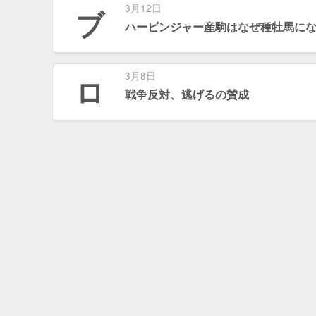
3月12日
ブ
ハービンジャー産駒はなぜ種牡馬に
3月8日
ロ
戦争反対、逃げるの賛成