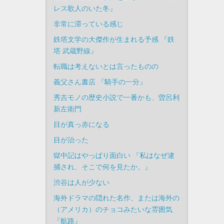
レス歌人のいた冬』
非常に滞っている感じ
鉄塔文学の大傑作が生まれる予感 『鉄
塔 武蔵野線』
転職は考えないとは言ったものの
義父さん書店 『騎手の一分』
秀吉モノの歴史小説で一番かも、曽呂利
新左衛門
目が真っ赤になる
目が治った
獄中記はやっぱり面白い 『私はなぜ逮
捕され、そこで何を見たか。』
渋谷は人が少ない
海外ドラマの隠れた名作、または海外の
（アメリカ）のチョコみたいな雰囲気
『航路』