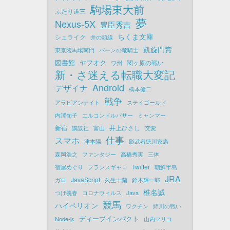
駒場東大前
ふたり道三
夢
Nexus-5X
豊臣秀吉
ちくま文庫
シュライク
井の頭線
凱旋門賞
東京競馬場南門
パーンの竜騎士
図書館
ヤフオク
関ヶ原の戦い
ワ州
新・さ迷える転職大変記
Android
デザイナ
橋本健二
戦争
アラビアンナイト
ステイゴールド
内澤旬子
エルコンドルパサー
ミャンマー
新宿
井上ひさし
講談社
富山
突変
仕事
スマホ
津本陽
影武者徳川家康
森岡浩之
ファンタジー
高橋秀実
三体
Twitter
宿屋めぐり
フランスギャロ
朝鮮半島
JRA
JavaScript
ガロ
久生十蘭
鈴木輝一郎
椎名誠
つげ義春
コロナウィルス
Java
競馬
ハイペリオン
ワクチン
姉川の戦い
ディープインパクト
Node-js
山内マリコ