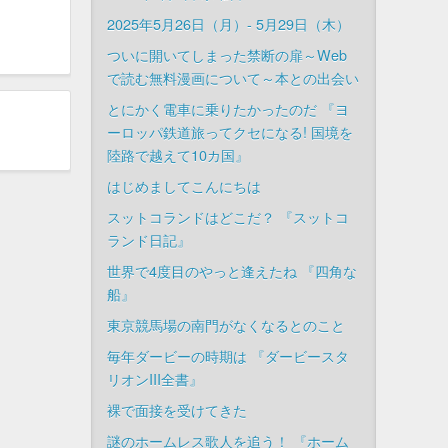
2025年5月26日（月）- 5月29日（木）
ついに開いてしまった禁断の扉～Web
で読む無料漫画について～本との出会い
とにかく電車に乗りたかったのだ 『ヨ
ーロッパ鉄道旅ってクセになる! 国境を
陸路で越えて10カ国』
はじめましてこんにちは
スットコランドはどこだ？ 『スットコ
ランド日記』
世界で4度目のやっと逢えたね 『四角な
船』
東京競馬場の南門がなくなるとのこと
毎年ダービーの時期は 『ダービースタ
リオンIII全書』
裸で面接を受けてきた
謎のホームレス歌人を追う！ 『ホーム