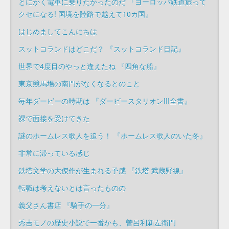
とにかく電車に乗りたかったのだ 『ヨーロッパ鉄道旅って
クセになる! 国境を陸路で越えて10カ国』
はじめましてこんにちは
スットコランドはどこだ？ 『スットコランド日記』
世界で4度目のやっと逢えたね 『四角な船』
東京競馬場の南門がなくなるとのこと
毎年ダービーの時期は 『ダービースタリオンIII全書』
裸で面接を受けてきた
謎のホームレス歌人を追う！ 『ホームレス歌人のいた冬』
非常に滞っている感じ
鉄塔文学の大傑作が生まれる予感 『鉄塔 武蔵野線』
転職は考えないとは言ったものの
義父さん書店 『騎手の一分』
秀吉モノの歴史小説で一番かも、曽呂利新左衛門