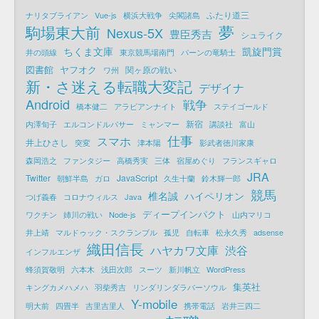
ふたり道三
ナリタブライアン
Vue-js
横浜大戦争
尖閣諸島
夢
駒場東大前
Nexus-5X
豊臣秀吉
シュライク
ちくま文庫
凱旋門賞
井の頭線
東京競馬場南門
パーンの竜騎士
図書館
ヤフオク
関ヶ原の戦い
ワ州
新・さ迷える転職大変記
デザイナ
Android
戦争
橋本健二
アラビアンナイト
ステイゴールド
新宿
内澤旬子
エルコンドルパサー
ミャンマー
講談社
富山
仕事
スマホ
井上ひさし
突変
津本陽
影武者徳川家康
森岡浩之
ファンタジー
高橋秀実
三体
宿屋めぐり
フランスギャロ
JRA
Twitter
JavaScript
朝鮮半島
ガロ
久生十蘭
鈴木輝一郎
競馬
椎名誠
ハイペリオン
つげ義春
コロナウィルス
Java
ディープインパクト
ワクチン
姉川の戦い
Node-js
山内マリコ
井上靖
マルドゥック・スクランブル
孤児
自転車
松永久秀
adsense
織田信長
ハヤカワ文庫
渋谷
インフルエンザ
蜂須賀敬明
六本木
浅田次郎
スーツ
新川帆立
WordPress
集英社
キングカメハメハ
羽柴秀吉
リンダリンダラバーソウル
Y-mobile
明大前
四畳半
吉里吉里人
携帯電話
岩井三四二