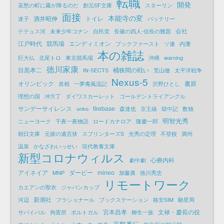
転職
開発
哀愁の町に霧が降るのだ
創元SF文庫
スターリン
面接
本能寺の変
酒井昭伸
トイレ
迷子
バッテリー
会社
テテュス河
未来少年コナン
自民党
長篠の四人-信長の難題
江戸時代
競馬場
エンディミオン
ブックファースト
ソ連
内灘
本の雑誌
巨大仏
北尾トロ
東京競馬場
沖縄
warning
徳川家康
目黒孝二
桶狭間の戦い
IN-SECTS
荒山徹
太平洋戦争
Nexus-5
オリンピック
書原
首相
一夢庵風流記
沢野ひとし
理想の国
冲方丁
ダイワスカーレット
ゴールデントライアングル
サンデーサイレンス
firebase
unko
森達也
京王線
獄中記
数独
明智光秀
ニューヨーク
千夜一夜物語
ロードカナロア
隆慶一郎
朝日文庫
元彼の遺言状
スプリンターズS
光秀の定理
不登校
満州
温泉
かなざわいっせい
現代教養文庫
新型コロナウィルス
心療内科
劇中劇
アイネイア
ダービー
mineo
MNP
加藤廣
徳川秀忠
リモートワーク
カエアンの聖衣
ジャパンカップ
新潮社
河辺
フラショナール
ブックステーション
格安SIM
馳星周
宮本昌孝
文禄・慶長の役
サバイバル
拘置所
ポルトガル
柳生一族