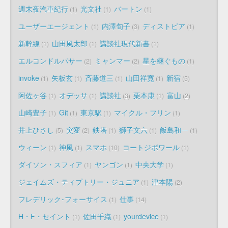
週末夜汽車紀行
光文社
バートン
1
1
1
ユーザーエージェント
内澤旬子
ディストピア
1
3
1
新幹線
山田風太郎
講談社現代新書
1
1
1
エルコンドルパサー
ミャンマー
星を継ぐもの
2
2
1
invoke
矢板玄
斉藤道三
山田祥寛
新宿
1
1
1
1
5
阿佐ヶ谷
オデッサ
講談社
栗本康
富山
1
1
3
1
2
山崎豊子
Git
東京駅
マイクル・フリン
1
1
1
1
井上ひさし
突変
鉄塔
獅子文六
飯島和一
5
2
1
1
1
ウィーン
神風
スマホ
コートジボワール
1
1
10
1
ダイソン・スフィア
ヤンゴン
中央大学
1
1
1
ジェイムズ・ティプトリー・ジュニア
津本陽
1
2
フレデリック･フォーサイス
仕事
1
14
H・F・セイント
佐田千織
yourdevice
1
1
1