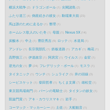
横浜大戦争
ドラゴンボール
尖閣諸島
2
1
2
ふたり道三
倒産続きの彼女
駒場東大前
4
1
23
馬は誰のために走るか
整理
1
1
ホームレス歌人のいた冬
母親
Nexus 5X
1
1
14
炭酸水
中上
豊臣秀吉
ロッテ
水道局
1
1
9
1
1
アンドレ
長宗我部氏
鉄板道路
アカギ
梅花
1
1
1
1
1
高野慎三
伊達政宗
阿房宮
ウイルス
金宦
1
1
1
1
1
逆光の女
夢
フレデリック・ポール
モスラ
1
24
1
1
タイタニック
ウンチ
シュライク
井の頭線
1
1
5
3
シービスケット
柴田哲孝
ちくま文庫
雄松堂
1
1
7
1
東京競馬場南門
パーンの竜騎士
タイタンの妖女
2
2
1
凱旋門賞
アキ・カウリスマキ
岩手
7
1
1
コーマック・マッカーシー
土佐
大船観音
1
1
1