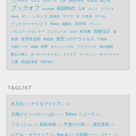
高野秀行
フジキセキ
うんち
山本一力
方舟
世良田二郎三郎
ブックオフ
戦国時代
古本
youtube
カジノ
ドラクエ
ダン・シモンズ
マスク
ゲーム
slack
劉慈欣
目
幻冬舎
Hexo
吉祥寺
ブックスーパーいとう
潔癖症
アヘン
垣根涼介
町田康
パルコブックセンター
コントレイル
unco
薬
新型コロナウイルス
安部龍太郎
本屋
夢枕獏
千利休
世界
大槻ケンヂ
JAVA
オルフェーヴル
プライベート
朝日新聞
覇王の番人
ダービースタリオン
リクナビ
マーティン・サイリナース
三鷹
衆議院選挙
宮田珠己
TAGLIST
冬川亘
ナリタブライアン
1
2
太陽がイッパイいっぱい
Yahoo ニュース
1
1
プロッシム
前田利家
甲斐の六郎
浦沢直樹
1
1
1
1
レアル・ガラクシア
Vue.js
公田耕一
コナミ
1
2
1
1