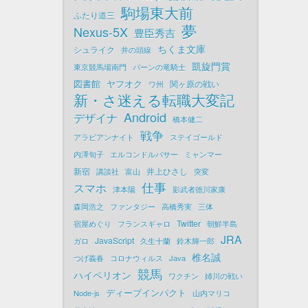
駒場東大前
ふたり道三
夢
Nexus-5X
豊臣秀吉
ちくま文庫
シュライク
井の頭線
凱旋門賞
東京競馬場南門
パーンの竜騎士
図書館
ヤフオク
関ヶ原の戦い
ワ州
新・さ迷える転職大変記
Android
デザイナ
橋本健二
戦争
アラビアンナイト
ステイゴールド
内澤旬子
エルコンドルパサー
ミャンマー
新宿
井上ひさし
講談社
富山
突変
仕事
スマホ
津本陽
影武者徳川家康
森岡浩之
ファンタジー
高橋秀実
三体
Twitter
宿屋めぐり
フランスギャロ
朝鮮半島
JRA
JavaScript
ガロ
久生十蘭
鈴木輝一郎
椎名誠
つげ義春
コロナウィルス
Java
競馬
ハイペリオン
ワクチン
姉川の戦い
ディープインパクト
Node-js
山内マリコ