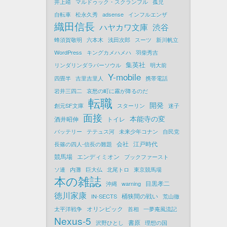
井上靖
マルドゥック・スクランブル
孤児
自転車
松永久秀
adsense
インフルエンザ
織田信長
ハヤカワ文庫
渋谷
蜂須賀敬明
六本木
浅田次郎
スーツ
新川帆立
WordPress
キングカメハメハ
羽柴秀吉
集英社
リンダリンダラバーソウル
明大前
Y-mobile
四畳半
吉里吉里人
携帯電話
岩井三四二
哀愁の町に霧が降るのだ
転職
開発
創元SF文庫
スターリン
迷子
面接
本能寺の変
酒井昭伸
トイレ
バッテリー
テテュス河
未来少年コナン
自民党
会社
江戸時代
長篠の四人-信長の難題
競馬場
エンディミオン
ブックファースト
ソ連
内灘
巨大仏
北尾トロ
東京競馬場
本の雑誌
目黒孝二
沖縄
warning
徳川家康
桶狭間の戦い
IN-SECTS
荒山徹
オリンピック
太平洋戦争
首相
一夢庵風流記
Nexus-5
書原
沢野ひとし
理想の国