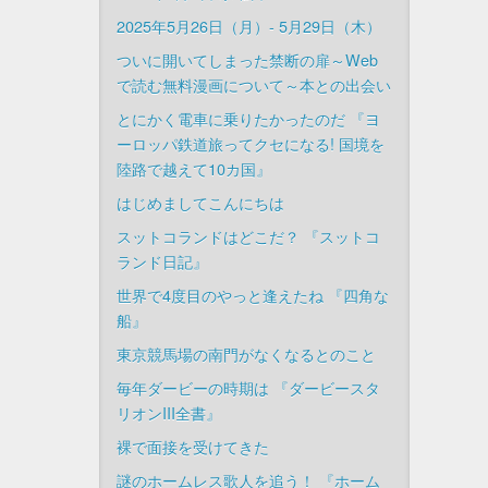
2025年5月26日（月）- 5月29日（木）
ついに開いてしまった禁断の扉～Web
で読む無料漫画について～本との出会い
とにかく電車に乗りたかったのだ 『ヨ
ーロッパ鉄道旅ってクセになる! 国境を
陸路で越えて10カ国』
はじめましてこんにちは
スットコランドはどこだ？ 『スットコ
ランド日記』
世界で4度目のやっと逢えたね 『四角な
船』
東京競馬場の南門がなくなるとのこと
毎年ダービーの時期は 『ダービースタ
リオンIII全書』
裸で面接を受けてきた
謎のホームレス歌人を追う！ 『ホーム