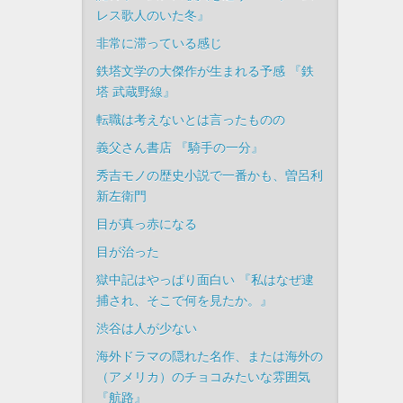
レス歌人のいた冬』
非常に滞っている感じ
鉄塔文学の大傑作が生まれる予感 『鉄
塔 武蔵野線』
転職は考えないとは言ったものの
義父さん書店 『騎手の一分』
秀吉モノの歴史小説で一番かも、曽呂利
新左衛門
目が真っ赤になる
目が治った
獄中記はやっぱり面白い 『私はなぜ逮
捕され、そこで何を見たか。』
渋谷は人が少ない
海外ドラマの隠れた名作、または海外の
（アメリカ）のチョコみたいな雰囲気
『航路』