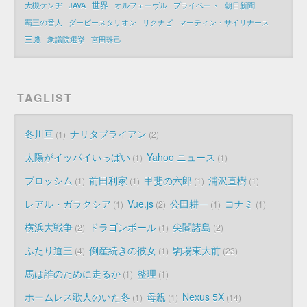
世界
大槻ケンヂ
JAVA
オルフェーヴル
プライベート
朝日新聞
覇王の番人
ダービースタリオン
リクナビ
マーティン・サイリナース
三鷹
衆議院選挙
宮田珠己
TAGLIST
冬川亘
ナリタブライアン
1
2
太陽がイッパイいっぱい
Yahoo ニュース
1
1
プロッシム
前田利家
甲斐の六郎
浦沢直樹
1
1
1
1
レアル・ガラクシア
Vue.js
公田耕一
コナミ
1
2
1
1
横浜大戦争
ドラゴンボール
尖閣諸島
2
1
2
ふたり道三
倒産続きの彼女
駒場東大前
4
1
23
馬は誰のために走るか
整理
1
1
ホームレス歌人のいた冬
母親
Nexus 5X
1
1
14