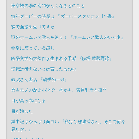
東京競馬場の南門がなくなるとのこと
毎年ダービーの時期は 『ダービースタリオンIII全書』
裸で面接を受けてきた
謎のホームレス歌人を追う！ 『ホームレス歌人のいた冬』
非常に滞っている感じ
鉄塔文学の大傑作が生まれる予感 『鉄塔 武蔵野線』
転職は考えないとは言ったものの
義父さん書店 『騎手の一分』
秀吉モノの歴史小説で一番かも、曽呂利新左衛門
目が真っ赤になる
目が治った
獄中記はやっぱり面白い 『私はなぜ逮捕され、そこで何を
見たか。』