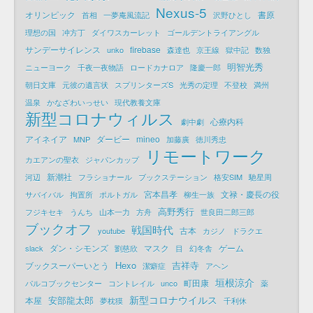
Nexus-5
オリンピック
書原
首相
一夢庵風流記
沢野ひとし
理想の国
冲方丁
ダイワスカーレット
ゴールデントライアングル
サンデーサイレンス
firebase
unko
森達也
京王線
獄中記
数独
明智光秀
ニューヨーク
千夜一夜物語
ロードカナロア
隆慶一郎
朝日文庫
元彼の遺言状
スプリンターズS
光秀の定理
不登校
満州
温泉
かなざわいっせい
現代教養文庫
新型コロナウィルス
心療内科
劇中劇
アイネイア
ダービー
mineo
MNP
加藤廣
徳川秀忠
リモートワーク
カエアンの聖衣
ジャパンカップ
新潮社
河辺
フラショナール
ブックステーション
格安SIM
馳星周
宮本昌孝
文禄・慶長の役
サバイバル
拘置所
ポルトガル
柳生一族
高野秀行
フジキセキ
うんち
山本一力
方舟
世良田二郎三郎
ブックオフ
戦国時代
古本
youtube
カジノ
ドラクエ
ダン・シモンズ
マスク
ゲーム
slack
劉慈欣
目
幻冬舎
Hexo
吉祥寺
ブックスーパーいとう
潔癖症
アヘン
垣根涼介
町田康
パルコブックセンター
コントレイル
unco
薬
新型コロナウイルス
安部龍太郎
本屋
夢枕獏
千利休