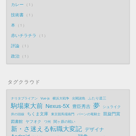
カレー
1
技術書
1
本
1
赤いチラチラ
1
評論
1
政治
1
タグクラウド
ふたり道三
ナリタブライアン
Vue-js
横浜大戦争
尖閣諸島
夢
駒場東大前
Nexus-5X
豊臣秀吉
シュライク
ちくま文庫
凱旋門賞
井の頭線
東京競馬場南門
パーンの竜騎士
図書館
ヤフオク
関ヶ原の戦い
ワ州
新・さ迷える転職大変記
デザイナ
Android