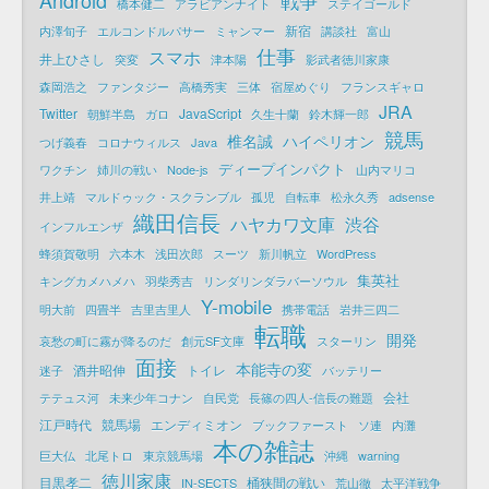
戦争
橋本健二
アラビアンナイト
ステイゴールド
新宿
内澤旬子
エルコンドルパサー
ミャンマー
講談社
富山
仕事
スマホ
井上ひさし
突変
津本陽
影武者徳川家康
森岡浩之
ファンタジー
高橋秀実
三体
宿屋めぐり
フランスギャロ
JRA
Twitter
JavaScript
朝鮮半島
ガロ
久生十蘭
鈴木輝一郎
競馬
椎名誠
ハイペリオン
つげ義春
コロナウィルス
Java
ディープインパクト
ワクチン
姉川の戦い
Node-js
山内マリコ
井上靖
マルドゥック・スクランブル
孤児
自転車
松永久秀
adsense
織田信長
ハヤカワ文庫
渋谷
インフルエンザ
蜂須賀敬明
六本木
浅田次郎
スーツ
新川帆立
WordPress
集英社
キングカメハメハ
羽柴秀吉
リンダリンダラバーソウル
Y-mobile
明大前
四畳半
吉里吉里人
携帯電話
岩井三四二
転職
開発
哀愁の町に霧が降るのだ
創元SF文庫
スターリン
面接
本能寺の変
酒井昭伸
トイレ
迷子
バッテリー
会社
テテュス河
未来少年コナン
自民党
長篠の四人-信長の難題
江戸時代
競馬場
エンディミオン
ブックファースト
ソ連
内灘
本の雑誌
巨大仏
北尾トロ
東京競馬場
沖縄
warning
徳川家康
目黒孝二
桶狭間の戦い
IN-SECTS
荒山徹
太平洋戦争