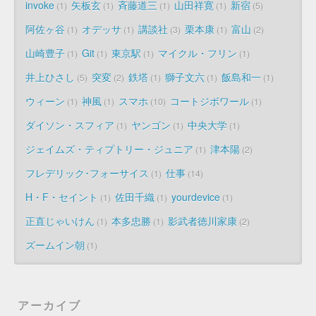
invoke
矢板玄
斉藤道三
山田祥寛
新宿
1
1
1
1
5
阿佐ヶ谷
オデッサ
講談社
栗本康
富山
1
1
3
1
2
山崎豊子
Git
東京駅
マイクル・フリン
1
1
1
1
井上ひさし
突変
鉄塔
獅子文六
飯島和一
5
2
1
1
1
ウィーン
神風
スマホ
コートジボワール
1
1
10
1
ダイソン・スフィア
ヤンゴン
中央大学
1
1
1
ジェイムズ・ティプトリー・ジュニア
津本陽
1
2
フレデリック･フォーサイス
仕事
1
14
H・F・セイント
佐田千織
yourdevice
1
1
1
正直じゃいけん
本多忠勝
影武者徳川家康
1
1
2
ズームイン朝
1
アーカイブ