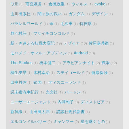
ワ州
雨宮処凛
倉橋政重
ウィルス
evoke
3
1
1
1
1
山川出版社
関ヶ原の戦い
ガンダム
デザイン
1
4
1
1
パラレルワールド
傘
毛沢東
特攻隊
1
1
1
1
野々村荘
フサイチコンコルド
1
1
新・さ迷える転職大変記
デザイナ
佐屋嘉兵衛
19
10
1
モハメド・オマル・アブディン
Android
1
13
The Strokes
橋本健二
アラビアンナイト
戦争
1
2
2
12
柳生友景
木村幸治
ステイゴールド
健康保険
1
1
2
1
田中哲弥
鎖国
ディズニーランド
1
1
1
週末夜汽車紀行
光文社
バートン
1
1
1
ユーザーエージェント
内澤旬子
ディストピア
1
3
1
新幹線
山田風太郎
講談社現代新書
1
1
1
エルコンドルパサー
ミャンマー
星を継ぐもの
2
2
1