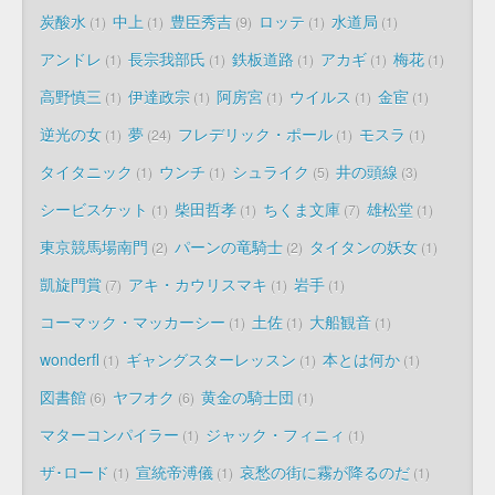
炭酸水
中上
豊臣秀吉
ロッテ
水道局
1
1
9
1
1
アンドレ
長宗我部氏
鉄板道路
アカギ
梅花
1
1
1
1
1
高野慎三
伊達政宗
阿房宮
ウイルス
金宦
1
1
1
1
1
逆光の女
夢
フレデリック・ポール
モスラ
1
24
1
1
タイタニック
ウンチ
シュライク
井の頭線
1
1
5
3
シービスケット
柴田哲孝
ちくま文庫
雄松堂
1
1
7
1
東京競馬場南門
パーンの竜騎士
タイタンの妖女
2
2
1
凱旋門賞
アキ・カウリスマキ
岩手
7
1
1
コーマック・マッカーシー
土佐
大船観音
1
1
1
wonderfl
ギャングスターレッスン
本とは何か
1
1
1
図書館
ヤフオク
黄金の騎士団
6
6
1
マターコンパイラー
ジャック・フィニィ
1
1
ザ･ロード
宣統帝溥儀
哀愁の街に霧が降るのだ
1
1
1