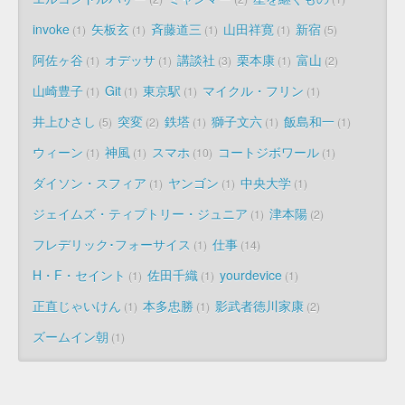
invoke
矢板玄
斉藤道三
山田祥寛
新宿
1
1
1
1
5
阿佐ヶ谷
オデッサ
講談社
栗本康
富山
1
1
3
1
2
山崎豊子
Git
東京駅
マイクル・フリン
1
1
1
1
井上ひさし
突変
鉄塔
獅子文六
飯島和一
5
2
1
1
1
ウィーン
神風
スマホ
コートジボワール
1
1
10
1
ダイソン・スフィア
ヤンゴン
中央大学
1
1
1
ジェイムズ・ティプトリー・ジュニア
津本陽
1
2
フレデリック･フォーサイス
仕事
1
14
H・F・セイント
佐田千織
yourdevice
1
1
1
正直じゃいけん
本多忠勝
影武者徳川家康
1
1
2
ズームイン朝
1