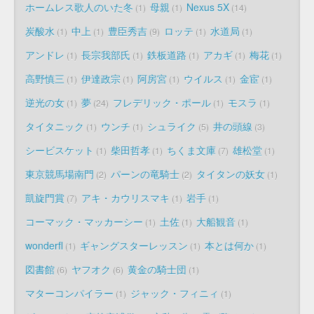
ホームレス歌人のいた冬
母親
Nexus 5X
1
1
14
炭酸水
中上
豊臣秀吉
ロッテ
水道局
1
1
9
1
1
アンドレ
長宗我部氏
鉄板道路
アカギ
梅花
1
1
1
1
1
高野慎三
伊達政宗
阿房宮
ウイルス
金宦
1
1
1
1
1
逆光の女
夢
フレデリック・ポール
モスラ
1
24
1
1
タイタニック
ウンチ
シュライク
井の頭線
1
1
5
3
シービスケット
柴田哲孝
ちくま文庫
雄松堂
1
1
7
1
東京競馬場南門
パーンの竜騎士
タイタンの妖女
2
2
1
凱旋門賞
アキ・カウリスマキ
岩手
7
1
1
コーマック・マッカーシー
土佐
大船観音
1
1
1
wonderfl
ギャングスターレッスン
本とは何か
1
1
1
図書館
ヤフオク
黄金の騎士団
6
6
1
マターコンパイラー
ジャック・フィニィ
1
1