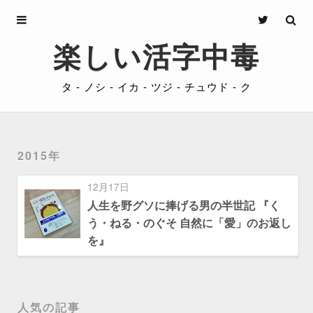
Archives
楽しい活字中毒
About
タ - ノシ - イカ - ツジ - チュウド - ク
Privacy
Contact
2015年
12月17日
人生を野グソに捧げる男の半世記 『く
う・ねる・のぐそ 自然に「愛」のお返し
を』
人気の記事