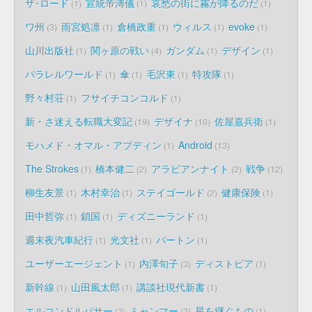
ザ･ロード
宣統帝溥儀
哀愁の街に霧が降るのだ
1
1
1
ワ州
雨宮処凛
倉橋政重
ウィルス
evoke
3
1
1
1
1
山川出版社
関ヶ原の戦い
ガンダム
デザイン
1
4
1
1
パラレルワールド
傘
毛沢東
特攻隊
1
1
1
1
野々村荘
フサイチコンコルド
1
1
新・さ迷える転職大変記
デザイナ
佐屋嘉兵衛
19
10
1
モハメド・オマル・アブディン
Android
1
13
The Strokes
橋本健二
アラビアンナイト
戦争
1
2
2
12
柳生友景
木村幸治
ステイゴールド
健康保険
1
1
2
1
田中哲弥
鎖国
ディズニーランド
1
1
1
週末夜汽車紀行
光文社
バートン
1
1
1
ユーザーエージェント
内澤旬子
ディストピア
1
3
1
新幹線
山田風太郎
講談社現代新書
1
1
1
エルコンドルパサー
ミャンマー
星を継ぐもの
2
2
1