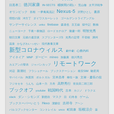
徳川家康
目黒孝二
桶狭間の戦い
IN-SECTS
荒山徹
太平洋戦争
Nexus-5
オリンピック
書原
首相
一夢庵風流記
沢野ひとし
理想の国
冲方丁
ダイワスカーレット
ゴールデントライアングル
サンデーサイレンス
firebase
unko
森達也
京王線
獄中記
数独
明智光秀
ニューヨーク
千夜一夜物語
ロードカナロア
隆慶一郎
朝日文庫
元彼の遺言状
スプリンターズS
光秀の定理
不登校
満州
温泉
かなざわいっせい
現代教養文庫
新型コロナウィルス
心療内科
劇中劇
アイネイア
ダービー
mineo
MNP
加藤廣
徳川秀忠
リモートワーク
カエアンの聖衣
ジャパンカップ
新潮社
河辺
フラショナール
ブックステーション
格安SIM
馳星周
宮本昌孝
文禄・慶長の役
サバイバル
拘置所
ポルトガル
柳生一族
高野秀行
フジキセキ
うんち
山本一力
方舟
世良田二郎三郎
ブックオフ
戦国時代
古本
youtube
カジノ
ドラクエ
ダン・シモンズ
マスク
ゲーム
slack
劉慈欣
目
幻冬舎
Hexo
吉祥寺
ブックスーパーいとう
潔癖症
アヘン
垣根涼介
町田康
パルコブックセンター
コントレイル
unco
薬