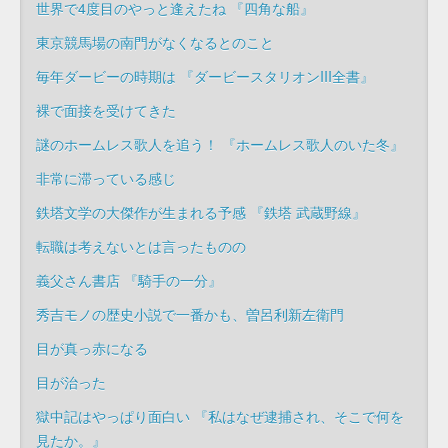
世界で4度目のやっと逢えたね 『四角な船』
東京競馬場の南門がなくなるとのこと
毎年ダービーの時期は 『ダービースタリオンIII全書』
裸で面接を受けてきた
謎のホームレス歌人を追う！ 『ホームレス歌人のいた冬』
非常に滞っている感じ
鉄塔文学の大傑作が生まれる予感 『鉄塔 武蔵野線』
転職は考えないとは言ったものの
義父さん書店 『騎手の一分』
秀吉モノの歴史小説で一番かも、曽呂利新左衛門
目が真っ赤になる
目が治った
獄中記はやっぱり面白い 『私はなぜ逮捕され、そこで何を
見たか。』