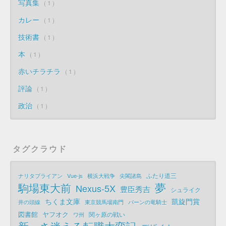
写真集
1
カレー
1
技術書
1
本
1
赤いチラチラ
1
評論
1
政治
1
タグクラウド
ふたり道三
ナリタブライアン
Vue-js
横浜大戦争
尖閣諸島
夢
駒場東大前
Nexus-5X
豊臣秀吉
シュライク
ちくま文庫
凱旋門賞
井の頭線
東京競馬場南門
パーンの竜騎士
図書館
ヤフオク
関ヶ原の戦い
ワ州
新・さ迷える転職大変記