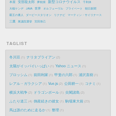
新型コロナウイルス
安部龍太郎
本屋
夢枕獏
千利休
世界
大槻ケンヂ
JAVA
オルフェーヴル
プライベート
朝日新聞
覇王の番人
ダービースタリオン
リクナビ
マーティン・サイリナース
三鷹
衆議院選挙
宮田珠己
TAGLIST
冬川亘
ナリタブライアン
1
2
太陽がイッパイいっぱい
Yahoo ニュース
1
1
プロッシム
前田利家
甲斐の六郎
浦沢直樹
1
1
1
1
レアル・ガラクシア
Vue.js
公田耕一
コナミ
1
2
1
1
横浜大戦争
ドラゴンボール
尖閣諸島
2
1
2
ふたり道三
倒産続きの彼女
駒場東大前
4
1
23
馬は誰のために走るか
整理
1
1