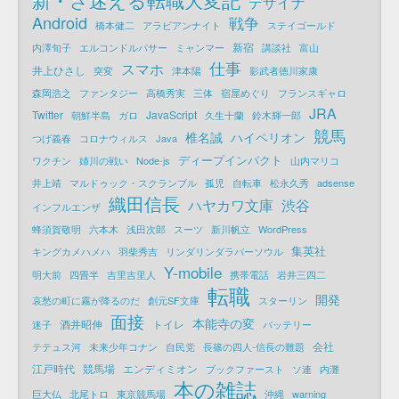
デザイナ
Android
戦争
橋本健二
アラビアンナイト
ステイゴールド
新宿
内澤旬子
エルコンドルパサー
ミャンマー
講談社
富山
仕事
スマホ
井上ひさし
突変
津本陽
影武者徳川家康
森岡浩之
ファンタジー
高橋秀実
三体
宿屋めぐり
フランスギャロ
JRA
Twitter
JavaScript
朝鮮半島
ガロ
久生十蘭
鈴木輝一郎
競馬
椎名誠
ハイペリオン
つげ義春
コロナウィルス
Java
ディープインパクト
ワクチン
姉川の戦い
Node-js
山内マリコ
井上靖
マルドゥック・スクランブル
孤児
自転車
松永久秀
adsense
織田信長
ハヤカワ文庫
渋谷
インフルエンザ
蜂須賀敬明
六本木
浅田次郎
スーツ
新川帆立
WordPress
集英社
キングカメハメハ
羽柴秀吉
リンダリンダラバーソウル
Y-mobile
明大前
四畳半
吉里吉里人
携帯電話
岩井三四二
転職
開発
哀愁の町に霧が降るのだ
創元SF文庫
スターリン
面接
本能寺の変
酒井昭伸
トイレ
迷子
バッテリー
会社
テテュス河
未来少年コナン
自民党
長篠の四人-信長の難題
江戸時代
競馬場
エンディミオン
ブックファースト
ソ連
内灘
本の雑誌
巨大仏
北尾トロ
東京競馬場
沖縄
warning