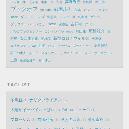
高野秀行
フジキセキ
うんち
山本一力
方舟
世良田二郎三郎
ブックオフ
戦国時代
古本
youtube
カジノ
ドラクエ
ダン・シモンズ
マスク
ゲーム
slack
劉慈欣
目
幻冬舎
Hexo
吉祥寺
ブックスーパーいとう
潔癖症
アヘン
垣根涼介
町田康
パルコブックセンター
コントレイル
unco
薬
新型コロナウイルス
安部龍太郎
本屋
夢枕獏
千利休
世界
大槻ケンヂ
JAVA
オルフェーヴル
プライベート
朝日新聞
覇王の番人
ダービースタリオン
リクナビ
マーティン・サイリナース
三鷹
衆議院選挙
宮田珠己
TAGLIST
冬川亘
ナリタブライアン
1
2
太陽がイッパイいっぱい
Yahoo ニュース
1
1
プロッシム
前田利家
甲斐の六郎
浦沢直樹
1
1
1
1
レアル・ガラクシア
Vue.js
公田耕一
コナミ