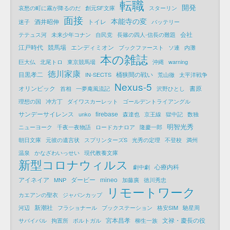
転職
開発
哀愁の町に霧が降るのだ
創元SF文庫
スターリン
面接
本能寺の変
酒井昭伸
トイレ
迷子
バッテリー
会社
テテュス河
未来少年コナン
自民党
長篠の四人-信長の難題
江戸時代
競馬場
エンディミオン
ブックファースト
ソ連
内灘
本の雑誌
巨大仏
北尾トロ
東京競馬場
沖縄
warning
徳川家康
目黒孝二
桶狭間の戦い
IN-SECTS
荒山徹
太平洋戦争
Nexus-5
オリンピック
書原
首相
一夢庵風流記
沢野ひとし
理想の国
冲方丁
ダイワスカーレット
ゴールデントライアングル
サンデーサイレンス
firebase
unko
森達也
京王線
獄中記
数独
明智光秀
ニューヨーク
千夜一夜物語
ロードカナロア
隆慶一郎
朝日文庫
元彼の遺言状
スプリンターズS
光秀の定理
不登校
満州
温泉
かなざわいっせい
現代教養文庫
新型コロナウィルス
心療内科
劇中劇
アイネイア
ダービー
mineo
MNP
加藤廣
徳川秀忠
リモートワーク
カエアンの聖衣
ジャパンカップ
新潮社
河辺
フラショナール
ブックステーション
格安SIM
馳星周
宮本昌孝
文禄・慶長の役
サバイバル
拘置所
ポルトガル
柳生一族