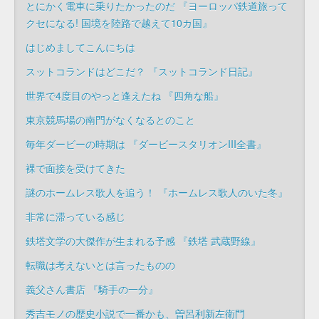
とにかく電車に乗りたかったのだ 『ヨーロッパ鉄道旅って
クセになる! 国境を陸路で越えて10カ国』
はじめましてこんにちは
スットコランドはどこだ？ 『スットコランド日記』
世界で4度目のやっと逢えたね 『四角な船』
東京競馬場の南門がなくなるとのこと
毎年ダービーの時期は 『ダービースタリオンIII全書』
裸で面接を受けてきた
謎のホームレス歌人を追う！ 『ホームレス歌人のいた冬』
非常に滞っている感じ
鉄塔文学の大傑作が生まれる予感 『鉄塔 武蔵野線』
転職は考えないとは言ったものの
義父さん書店 『騎手の一分』
秀吉モノの歴史小説で一番かも、曽呂利新左衛門