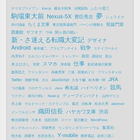
ふたり道三
ナリタブライアン
Vue-js
横浜大戦争
尖閣諸島
夢
駒場東大前
Nexus-5X
豊臣秀吉
シュライク
ちくま文庫
凱旋門賞
井の頭線
東京競馬場南門
パーンの竜騎士
図書館
ヤフオク
関ヶ原の戦い
ワ州
新・さ迷える転職大変記
デザイナ
Android
戦争
橋本健二
アラビアンナイト
ステイゴールド
新宿
内澤旬子
エルコンドルパサー
ミャンマー
講談社
富山
仕事
スマホ
井上ひさし
突変
津本陽
影武者徳川家康
森岡浩之
ファンタジー
高橋秀実
三体
宿屋めぐり
フランスギャロ
JRA
Twitter
JavaScript
朝鮮半島
ガロ
久生十蘭
鈴木輝一郎
競馬
椎名誠
ハイペリオン
つげ義春
コロナウィルス
Java
ディープインパクト
ワクチン
姉川の戦い
Node-js
山内マリコ
井上靖
マルドゥック・スクランブル
孤児
自転車
松永久秀
adsense
織田信長
ハヤカワ文庫
渋谷
インフルエンザ
蜂須賀敬明
六本木
浅田次郎
スーツ
新川帆立
WordPress
集英社
キングカメハメハ
羽柴秀吉
リンダリンダラバーソウル
Y-mobile
明大前
四畳半
吉里吉里人
携帯電話
岩井三四二