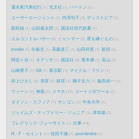
週末夜汽車紀行
光文社
バートン
1
1
1
ユーザーエージェント
内澤旬子
ディストピア
1
3
1
新幹線
山田風太郎
講談社現代新書
1
1
1
エルコンドルパサー
ミャンマー
星を継ぐもの
2
2
1
invoke
矢板玄
斉藤道三
山田祥寛
新宿
1
1
1
1
5
阿佐ヶ谷
オデッサ
講談社
栗本康
富山
1
1
3
1
2
山崎豊子
Git
東京駅
マイクル・フリン
1
1
1
1
井上ひさし
突変
鉄塔
獅子文六
飯島和一
5
2
1
1
1
ウィーン
神風
スマホ
コートジボワール
1
1
10
1
ダイソン・スフィア
ヤンゴン
中央大学
1
1
1
ジェイムズ・ティプトリー・ジュニア
津本陽
1
2
フレデリック･フォーサイス
仕事
1
14
H・F・セイント
佐田千織
yourdevice
1
1
1