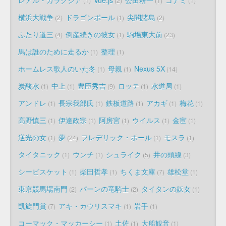
1
2
1
1
横浜大戦争
ドラゴンボール
尖閣諸島
2
1
2
ふたり道三
倒産続きの彼女
駒場東大前
4
1
23
馬は誰のために走るか
整理
1
1
ホームレス歌人のいた冬
母親
Nexus 5X
1
1
14
炭酸水
中上
豊臣秀吉
ロッテ
水道局
1
1
9
1
1
アンドレ
長宗我部氏
鉄板道路
アカギ
梅花
1
1
1
1
1
高野慎三
伊達政宗
阿房宮
ウイルス
金宦
1
1
1
1
1
逆光の女
夢
フレデリック・ポール
モスラ
1
24
1
1
タイタニック
ウンチ
シュライク
井の頭線
1
1
5
3
シービスケット
柴田哲孝
ちくま文庫
雄松堂
1
1
7
1
東京競馬場南門
パーンの竜騎士
タイタンの妖女
2
2
1
凱旋門賞
アキ・カウリスマキ
岩手
7
1
1
コーマック・マッカーシー
土佐
大船観音
1
1
1