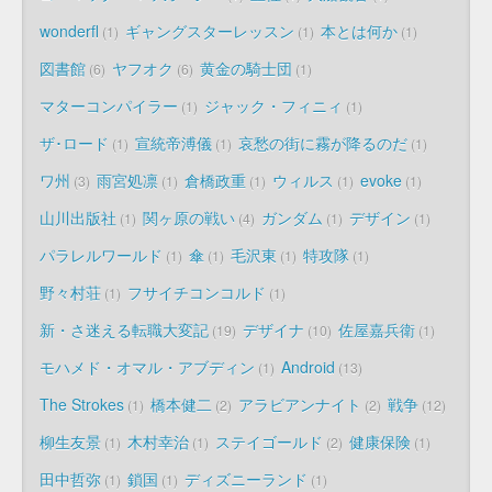
wonderfl
ギャングスターレッスン
本とは何か
1
1
1
図書館
ヤフオク
黄金の騎士団
6
6
1
マターコンパイラー
ジャック・フィニィ
1
1
ザ･ロード
宣統帝溥儀
哀愁の街に霧が降るのだ
1
1
1
ワ州
雨宮処凛
倉橋政重
ウィルス
evoke
3
1
1
1
1
山川出版社
関ヶ原の戦い
ガンダム
デザイン
1
4
1
1
パラレルワールド
傘
毛沢東
特攻隊
1
1
1
1
野々村荘
フサイチコンコルド
1
1
新・さ迷える転職大変記
デザイナ
佐屋嘉兵衛
19
10
1
モハメド・オマル・アブディン
Android
1
13
The Strokes
橋本健二
アラビアンナイト
戦争
1
2
2
12
柳生友景
木村幸治
ステイゴールド
健康保険
1
1
2
1
田中哲弥
鎖国
ディズニーランド
1
1
1