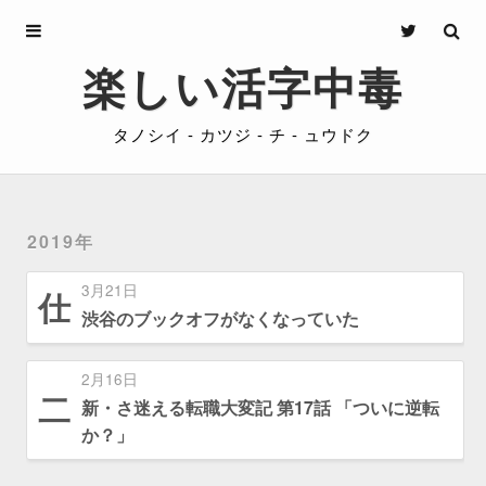
Archives
楽しい活字中毒
About
タノシイ - カツジ - チ - ュウドク
Privacy
Contact
2019年
3月21日
仕
渋谷のブックオフがなくなっていた
2月16日
二
新・さ迷える転職大変記 第17話 「ついに逆転
か？」