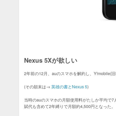
Nexus 5Xが欲しい
2年前の12月、auのスマホを解約し、Y!mobile(旧E
(その顛末は→
英雄の書とNexus 5
)
当時のauのスマホの月額使用料がたしか平均で7,000
賦代も含めて2年縛りで月額約4,500円となった。