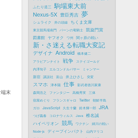
駒場東大前
ふたり道三
夢
Nexus-5X
豊臣秀吉
ちくま文庫
シュライク
井の頭線
凱旋門賞
東京競馬場南門
パーンの竜騎士
図書館
ヤフオク
関ヶ原の戦い
ワ州
新・さ迷える転職大変記
Android
デザイナ
橋本健二
戦争
アラビアンナイト
ステイゴールド
内澤旬子
エルコンドルパサー
ミャンマー
新宿
井上ひさし
講談社
富山
突変
仕事
スマホ
津本陽
影武者徳川家康
な端末
森岡浩之
ファンタジー
高橋秀実
三体
Twitter
宿屋めぐり
フランスギャロ
朝鮮半島
JRA
JavaScript
ガロ
久生十蘭
鈴木輝一郎
椎名誠
つげ義春
コロナウィルス
Java
競馬
ハイペリオン
ワクチン
姉川の戦い
ディープインパクト
Node-js
山内マリコ