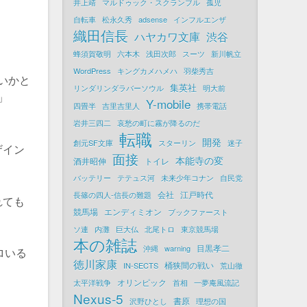
井上靖
マルドゥック・スクランブル
孤児
自転車
松永久秀
adsense
インフルエンザ
織田信長
ハヤカワ文庫
渋谷
。
蜂須賀敬明
六本木
浅田次郎
スーツ
新川帆立
WordPress
キングカメハメハ
羽柴秀吉
サいかと
集英社
リンダリンダラバーソウル
明大前
」
Y-mobile
四畳半
吉里吉里人
携帯電話
岩井三四二
哀愁の町に霧が降るのだ
転職
開発
創元SF文庫
スターリン
迷子
ザイン
面接
本能寺の変
酒井昭伸
トイレ
バッテリー
テテュス河
未来少年コナン
自民党
会社
江戸時代
長篠の四人-信長の難題
れても
競馬場
エンディミオン
ブックファースト
ソ連
内灘
巨大仏
北尾トロ
東京競馬場
本の雑誌
目黒孝二
沖縄
warning
ゴロいる
徳川家康
桶狭間の戦い
IN-SECTS
荒山徹
オリンピック
太平洋戦争
首相
一夢庵風流記
Nexus-5
書原
沢野ひとし
理想の国