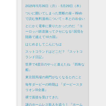
2025年5月26日（月）- 5月29日（木）
ついに開いてしまった禁断の扉～Web
で読む無料漫画について～本との出会い
とにかく電車に乗りたかったのだ 『ヨ
ーロッパ鉄道旅ってクセになる! 国境を
陸路で越えて10カ国』
はじめましてこんにちは
スットコランドはどこだ？ 『スットコ
ランド日記』
世界で4度目のやっと逢えたね 『四角な
船』
東京競馬場の南門がなくなるとのこと
毎年ダービーの時期は 『ダービースタ
リオンIII全書』
裸で面接を受けてきた
謎のホームレス歌人を追う！ 『ホーム