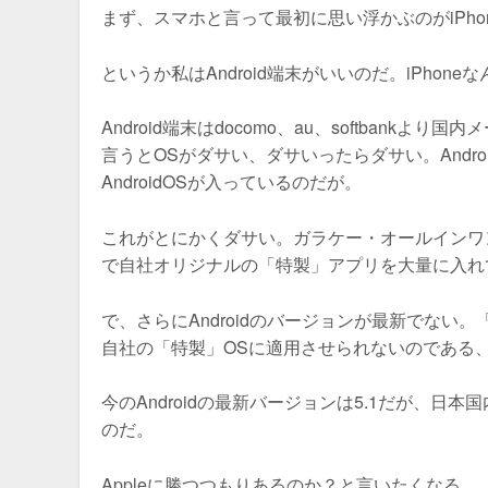
まず、スマホと言って最初に思い浮かぶのがiPho
というか私はAndroid端末がいいのだ。iPh
Android端末はdocomo、au、softba
言うとOSがダサい、ダサいったらダサい。And
AndroidOSが入っているのだが。
これがとにかくダサい。ガラケー・オールインワ
で自社オリジナルの「特製」アプリを大量に入れ
で、さらにAndroidのバージョンが最新でない。
自社の「特製」OSに適用させられないのである
今のAndroidの最新バージョンは5.1だが、日本国内
のだ。
Appleに勝つつもりあるのか？と言いたくなる。