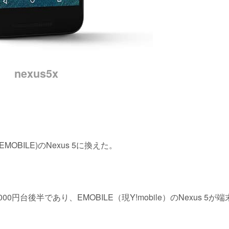
nexus5x
MOBILE)のNexus 5に換えた。
円台後半であり、EMOBILE（現Y!mobile）のNexus 5が