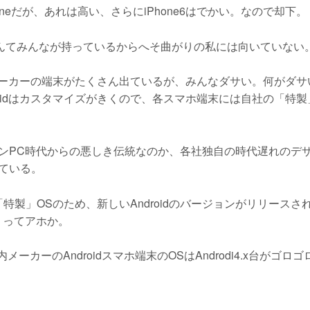
neだが、あれは高い、さらにiPhone6はでかい。なので却下。
oneなんてみんなが持っているからへそ曲がりの私には向いていない
nkより国内メーカーの端末がたくさん出ているが、みんなダサい。何がダ
roidはカスタマイズがきくので、各スマホ端末には自社の「特製
ンPC時代からの悪しき伝統なのか、各社独自の時代遅れのデ
ている。
「特製」OSのため、新しいAndroidのバージョンがリリースさ
、ってアホか。
メーカーのAndroidスマホ端末のOSはAndrodi4.x台がゴロ