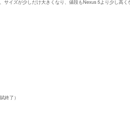
みると、サイズが少しだけ大きくなり、値段もNexus 5より少し高
の割賦終了）