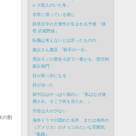
レス歌人のいた冬』
非常に滞っている感じ
鉄塔文学の大傑作が生まれる予感 『鉄
塔 武蔵野線』
転職は考えないとは言ったものの
義父さん書店 『騎手の一分』
秀吉モノの歴史小説で一番かも、曽呂利
新左衛門
目が真っ赤になる
目が治った
獄中記はやっぱり面白い 『私はなぜ逮
捕され、そこで何を見たか。』
渋谷は人が少ない
端末の割
海外ドラマの隠れた名作、または海外の
（アメリカ）のチョコみたいな雰囲気
『航路』