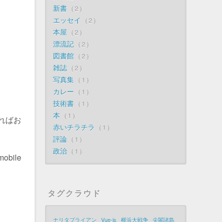
新書
2
エッセイ
2
本屋
2
漂流記
2
図書館
2
雑誌
2
写真集
1
カレー
1
技術書
1
本
1
すればお
赤いチラチラ
1
評論
1
政治
1
bile
タグクラウド
ナリタブライアン
Vue-js
横浜大戦争
尖閣諸島