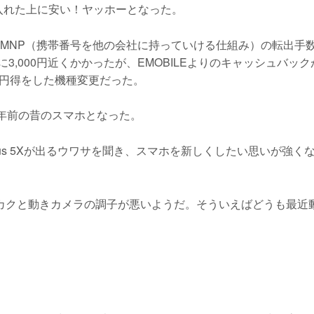
に入れた上に安い！ヤッホーとなった。
らにMNP（携帯番号を他の会社に持っていける仕組み）の転出手
料に3,000円近くかかったが、EMOBILEよりのキャッシュバック
000円得をした機種変更だった。
や2年前の昔のスマホとなった。
Nexus 5Xが出るウワサを聞き、スマホを新しくしたい思いが強く
カクカクと動きカメラの調子が悪いようだ。そういえばどうも最近