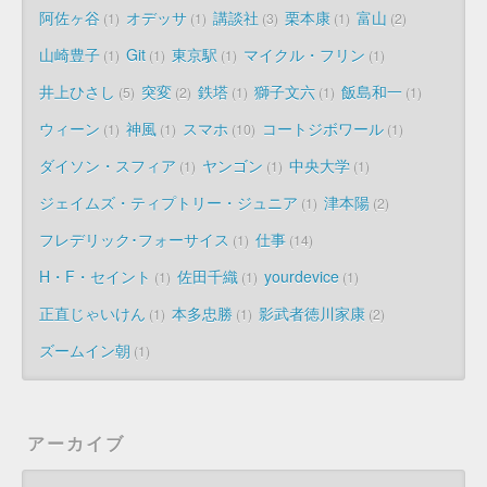
阿佐ヶ谷
オデッサ
講談社
栗本康
富山
1
1
3
1
2
山崎豊子
Git
東京駅
マイクル・フリン
1
1
1
1
井上ひさし
突変
鉄塔
獅子文六
飯島和一
5
2
1
1
1
ウィーン
神風
スマホ
コートジボワール
1
1
10
1
ダイソン・スフィア
ヤンゴン
中央大学
1
1
1
ジェイムズ・ティプトリー・ジュニア
津本陽
1
2
フレデリック･フォーサイス
仕事
1
14
H・F・セイント
佐田千織
yourdevice
1
1
1
正直じゃいけん
本多忠勝
影武者徳川家康
1
1
2
ズームイン朝
1
アーカイブ