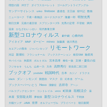
理想の国
冲方丁
ダイワスカーレット
ゴールデントライアングル
サンデーサイレンス
firebase
unko
森達也
京王線
獄中記
数独
明智光秀
ニューヨーク
千夜一夜物語
ロードカナロア
隆慶一郎
朝日文庫
元彼の遺言状
スプリンターズS
光秀の定理
不登校
満州
温泉
かなざわいっせい
現代教養文庫
新型コロナウィルス
心療内科
劇中劇
アイネイア
ダービー
mineo
MNP
加藤廣
徳川秀忠
リモートワーク
カエアンの聖衣
ジャパンカップ
新潮社
河辺
フラショナール
ブックステーション
格安SIM
馳星周
宮本昌孝
文禄・慶長の役
サバイバル
拘置所
ポルトガル
柳生一族
高野秀行
フジキセキ
うんち
山本一力
方舟
世良田二郎三郎
ブックオフ
戦国時代
古本
youtube
カジノ
ドラクエ
ダン・シモンズ
マスク
ゲーム
slack
劉慈欣
目
幻冬舎
Hexo
吉祥寺
ブックスーパーいとう
潔癖症
アヘン
垣根涼介
町田康
パルコブックセンター
コントレイル
unco
薬
新型コロナウイルス
安部龍太郎
本屋
夢枕獏
千利休
世界
大槻ケンヂ
JAVA
オルフェーヴル
プライベート
朝日新聞