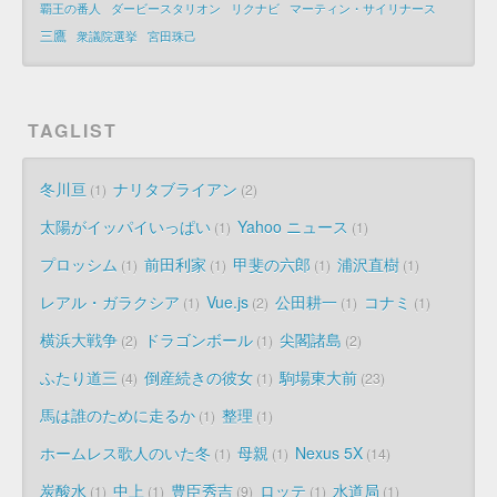
覇王の番人
ダービースタリオン
リクナビ
マーティン・サイリナース
三鷹
衆議院選挙
宮田珠己
TAGLIST
冬川亘
ナリタブライアン
1
2
太陽がイッパイいっぱい
Yahoo ニュース
1
1
プロッシム
前田利家
甲斐の六郎
浦沢直樹
1
1
1
1
レアル・ガラクシア
Vue.js
公田耕一
コナミ
1
2
1
1
横浜大戦争
ドラゴンボール
尖閣諸島
2
1
2
ふたり道三
倒産続きの彼女
駒場東大前
4
1
23
馬は誰のために走るか
整理
1
1
ホームレス歌人のいた冬
母親
Nexus 5X
1
1
14
炭酸水
中上
豊臣秀吉
ロッテ
水道局
1
1
9
1
1