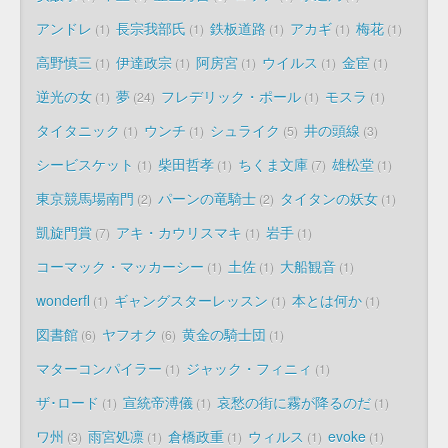
アンドレ
長宗我部氏
鉄板道路
アカギ
梅花
1
1
1
1
1
高野慎三
伊達政宗
阿房宮
ウイルス
金宦
1
1
1
1
1
逆光の女
夢
フレデリック・ポール
モスラ
1
24
1
1
タイタニック
ウンチ
シュライク
井の頭線
1
1
5
3
シービスケット
柴田哲孝
ちくま文庫
雄松堂
1
1
7
1
東京競馬場南門
パーンの竜騎士
タイタンの妖女
2
2
1
凱旋門賞
アキ・カウリスマキ
岩手
7
1
1
コーマック・マッカーシー
土佐
大船観音
1
1
1
wonderfl
ギャングスターレッスン
本とは何か
1
1
1
図書館
ヤフオク
黄金の騎士団
6
6
1
マターコンパイラー
ジャック・フィニィ
1
1
ザ･ロード
宣統帝溥儀
哀愁の街に霧が降るのだ
1
1
1
ワ州
雨宮処凛
倉橋政重
ウィルス
evoke
3
1
1
1
1