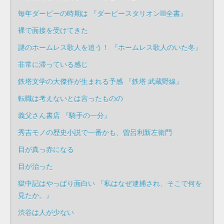
毎年ダービーの時期は 『ダービースタリオンIII全書』
裸で面接を受けてきた
謎のホームレス歌人を追う！ 『ホームレス歌人のいた冬』
非常に滞っている感じ
鉄塔文学の大傑作が生まれる予感 『鉄塔 武蔵野線』
転職は考えないとは言ったものの
義父さん書店 『騎手の一分』
秀吉モノの歴史小説で一番かも、曽呂利新左衛門
目が真っ赤になる
目が治った
獄中記はやっぱり面白い 『私はなぜ逮捕され、そこで何を
見たか。』
渋谷は人が少ない