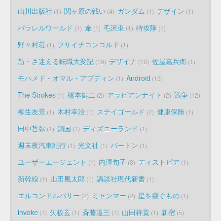
山川出版社
関ヶ原の戦い
ガンダム
デザイン
1
4
1
1
パラレルワールド
傘
毛沢東
特攻隊
1
1
1
1
野々村荘
フサイチコンコルド
1
1
新・さ迷える転職大変記
デザイナ
佐屋嘉兵衛
19
10
1
モハメド・オマル・アブディン
Android
1
13
The Strokes
橋本健二
アラビアンナイト
戦争
1
2
2
12
柳生友景
木村幸治
ステイゴールド
健康保険
1
1
2
1
田中哲弥
鎖国
ディズニーランド
1
1
1
週末夜汽車紀行
光文社
バートン
1
1
1
ユーザーエージェント
内澤旬子
ディストピア
1
3
1
新幹線
山田風太郎
講談社現代新書
1
1
1
エルコンドルパサー
ミャンマー
星を継ぐもの
2
2
1
invoke
矢板玄
斉藤道三
山田祥寛
新宿
1
1
1
1
5