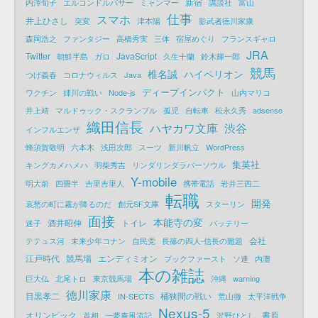
新宿
内澤旬子
エルコンドルパサー
ミャンマー
講談社
富山
仕事
スマホ
井上ひさし
突変
津本陽
影武者徳川家康
森岡浩之
ファンタジー
高橋秀実
三体
宿屋めぐり
フランスギャロ
JRA
Twitter
JavaScript
朝鮮半島
ガロ
久生十蘭
鈴木輝一郎
競馬
椎名誠
ハイペリオン
つげ義春
コロナウィルス
Java
ディープインパクト
ワクチン
姉川の戦い
Node-js
山内マリコ
井上靖
マルドゥック・スクランブル
孤児
自転車
松永久秀
adsense
織田信長
ハヤカワ文庫
渋谷
インフルエンザ
蜂須賀敬明
六本木
浅田次郎
スーツ
新川帆立
WordPress
集英社
キングカメハメハ
羽柴秀吉
リンダリンダラバーソウル
Y-mobile
明大前
四畳半
吉里吉里人
携帯電話
岩井三四二
転職
開発
哀愁の町に霧が降るのだ
創元SF文庫
スターリン
面接
本能寺の変
酒井昭伸
トイレ
迷子
バッテリー
会社
テテュス河
未来少年コナン
自民党
長篠の四人-信長の難題
江戸時代
競馬場
エンディミオン
ブックファースト
ソ連
内灘
本の雑誌
巨大仏
北尾トロ
東京競馬場
沖縄
warning
徳川家康
目黒孝二
桶狭間の戦い
IN-SECTS
荒山徹
太平洋戦争
Nexus-5
オリンピック
書原
首相
一夢庵風流記
沢野ひとし