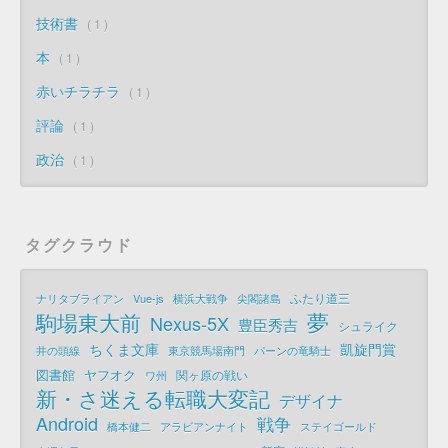
技術書
1
本
1
赤いチラチラ
1
評論
1
政治
1
タグクラウド
ふたり道三
ナリタブライアン
Vue-js
横浜大戦争
尖閣諸島
夢
駒場東大前
Nexus-5X
豊臣秀吉
シュライク
ちくま文庫
凱旋門賞
井の頭線
東京競馬場南門
パーンの竜騎士
図書館
ヤフオク
関ヶ原の戦い
ワ州
新・さ迷える転職大変記
デザイナ
Android
戦争
橋本健二
アラビアンナイト
ステイゴールド