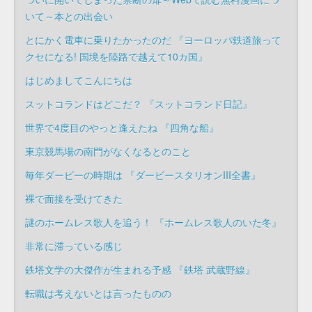
いて～本との出会い
とにかく電車に乗りたかったのだ 『ヨーロッパ鉄道旅って
クセになる! 国境を陸路で越えて10カ国』
はじめましてこんにちは
スットコランドはどこだ？ 『スットコランド日記』
世界で4度目のやっと逢えたね 『四角な船』
東京競馬場の南門がなくなるとのこと
毎年ダービーの時期は 『ダービースタリオンIII全書』
裸で面接を受けてきた
謎のホームレス歌人を追う！ 『ホームレス歌人のいた冬』
非常に滞っている感じ
鉄塔文学の大傑作が生まれる予感 『鉄塔 武蔵野線』
転職は考えないとは言ったものの