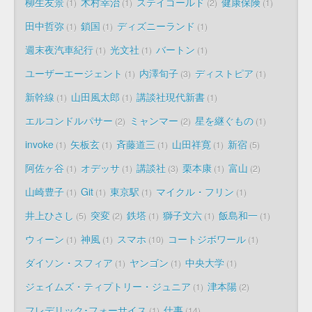
柳生友景
木村幸治
ステイゴールド
健康保険
1
1
2
1
田中哲弥
鎖国
ディズニーランド
1
1
1
週末夜汽車紀行
光文社
バートン
1
1
1
ユーザーエージェント
内澤旬子
ディストピア
1
3
1
新幹線
山田風太郎
講談社現代新書
1
1
1
エルコンドルパサー
ミャンマー
星を継ぐもの
2
2
1
invoke
矢板玄
斉藤道三
山田祥寛
新宿
1
1
1
1
5
阿佐ヶ谷
オデッサ
講談社
栗本康
富山
1
1
3
1
2
山崎豊子
Git
東京駅
マイクル・フリン
1
1
1
1
井上ひさし
突変
鉄塔
獅子文六
飯島和一
5
2
1
1
1
ウィーン
神風
スマホ
コートジボワール
1
1
10
1
ダイソン・スフィア
ヤンゴン
中央大学
1
1
1
ジェイムズ・ティプトリー・ジュニア
津本陽
1
2
フレデリック･フォーサイス
仕事
1
14