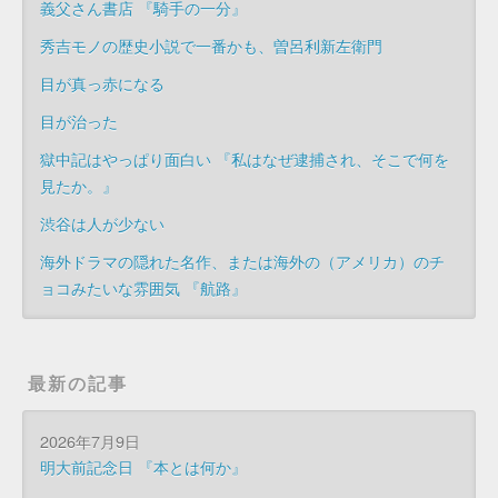
義父さん書店 『騎手の一分』
秀吉モノの歴史小説で一番かも、曽呂利新左衛門
目が真っ赤になる
目が治った
獄中記はやっぱり面白い 『私はなぜ逮捕され、そこで何を
見たか。』
渋谷は人が少ない
海外ドラマの隠れた名作、または海外の（アメリカ）のチ
ョコみたいな雰囲気 『航路』
最新の記事
2026年7月9日
明大前記念日 『本とは何か』