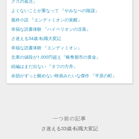
クスの孤児』
よくないことが重なって 『やみなべの陰謀』
最終小説 『エンディミオンの覚醒』
幸福な読書体験 『ハイペリオンの没落』
さ迷える34歳-転職大変記
幸福な読書体験 『エンディミオン』
文庫の値段が1,000円超え『略奪都市の黄金』
続編はまだ出ない 『タフの方舟』
余韻がずっと醒めない映画みたいな傑作 『平原の町』
一つ前の記事
さ迷える33歳-転職大変記