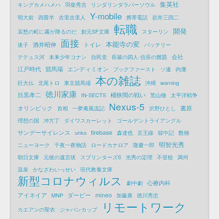
集英社
キングカメハメハ
羽柴秀吉
リンダリンダラバーソウル
Y-mobile
明大前
四畳半
吉里吉里人
携帯電話
岩井三四二
転職
開発
哀愁の町に霧が降るのだ
創元SF文庫
スターリン
面接
本能寺の変
酒井昭伸
トイレ
迷子
バッテリー
会社
テテュス河
未来少年コナン
自民党
長篠の四人-信長の難題
江戸時代
競馬場
エンディミオン
ブックファースト
ソ連
内灘
本の雑誌
巨大仏
北尾トロ
東京競馬場
沖縄
warning
徳川家康
目黒孝二
桶狭間の戦い
IN-SECTS
荒山徹
太平洋戦争
Nexus-5
オリンピック
書原
首相
一夢庵風流記
沢野ひとし
理想の国
冲方丁
ダイワスカーレット
ゴールデントライアングル
サンデーサイレンス
firebase
unko
森達也
京王線
獄中記
数独
明智光秀
ニューヨーク
千夜一夜物語
ロードカナロア
隆慶一郎
朝日文庫
元彼の遺言状
スプリンターズS
光秀の定理
不登校
満州
温泉
かなざわいっせい
現代教養文庫
新型コロナウィルス
心療内科
劇中劇
アイネイア
ダービー
mineo
MNP
加藤廣
徳川秀忠
リモートワーク
カエアンの聖衣
ジャパンカップ