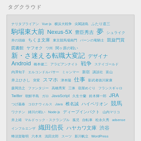
タグクラウド
ふたり道三
ナリタブライアン
Vue-js
横浜大戦争
尖閣諸島
夢
駒場東大前
Nexus-5X
豊臣秀吉
シュライク
ちくま文庫
凱旋門賞
井の頭線
東京競馬場南門
パーンの竜騎士
図書館
ヤフオク
関ヶ原の戦い
ワ州
新・さ迷える転職大変記
デザイナ
Android
戦争
橋本健二
アラビアンナイト
ステイゴールド
新宿
内澤旬子
エルコンドルパサー
ミャンマー
講談社
富山
仕事
スマホ
井上ひさし
突変
津本陽
影武者徳川家康
森岡浩之
ファンタジー
高橋秀実
三体
宿屋めぐり
フランスギャロ
JRA
Twitter
JavaScript
朝鮮半島
ガロ
久生十蘭
鈴木輝一郎
競馬
椎名誠
ハイペリオン
つげ義春
コロナウィルス
Java
ディープインパクト
ワクチン
姉川の戦い
Node-js
山内マリコ
井上靖
マルドゥック・スクランブル
孤児
自転車
松永久秀
adsense
織田信長
ハヤカワ文庫
渋谷
インフルエンザ
蜂須賀敬明
六本木
浅田次郎
スーツ
新川帆立
WordPress