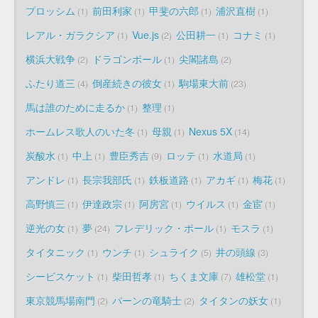
プロッシム
前田利家
甲斐の六郎
浦沢直樹
1
1
1
1
レアル・ガラクシア
Vue.js
公田耕一
コナミ
1
2
1
1
横浜大戦争
ドラゴンボール
尖閣諸島
2
1
2
ふたり道三
倒産続きの彼女
駒場東大前
4
1
23
馬は誰のために走るか
整理
1
1
ホームレス歌人のいた冬
母親
Nexus 5X
1
1
14
炭酸水
中上
豊臣秀吉
ロッテ
水道局
1
1
9
1
1
アンドレ
長宗我部氏
鉄板道路
アカギ
梅花
1
1
1
1
1
高野慎三
伊達政宗
阿房宮
ウイルス
金宦
1
1
1
1
1
逆光の女
夢
フレデリック・ポール
モスラ
1
24
1
1
タイタニック
ウンチ
シュライク
井の頭線
1
1
5
3
シービスケット
柴田哲孝
ちくま文庫
雄松堂
1
1
7
1
東京競馬場南門
パーンの竜騎士
タイタンの妖女
2
2
1