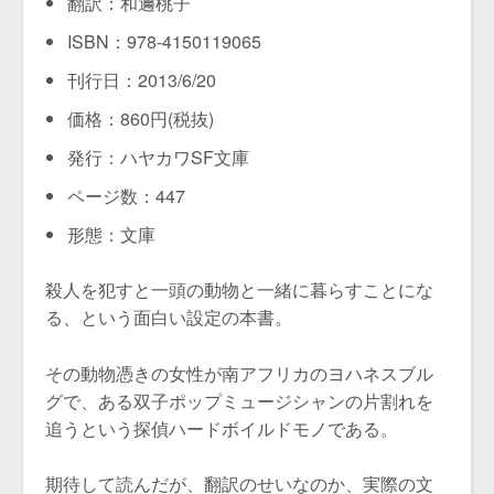
翻訳：和邇桃子
ISBN：978-4150119065
刊行日：2013/6/20
価格：860円(税抜)
発行：ハヤカワSF文庫
ページ数：447
形態：文庫
殺人を犯すと一頭の動物と一緒に暮らすことにな
る、という面白い設定の本書。
その動物憑きの女性が南アフリカのヨハネスブル
グで、ある双子ポップミュージシャンの片割れを
追うという探偵ハードボイルドモノである。
期待して読んだが、翻訳のせいなのか、実際の文