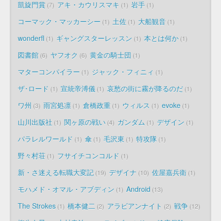
凱旋門賞
アキ・カウリスマキ
岩手
7
1
1
コーマック・マッカーシー
土佐
大船観音
1
1
1
wonderfl
ギャングスターレッスン
本とは何か
1
1
1
図書館
ヤフオク
黄金の騎士団
6
6
1
マターコンパイラー
ジャック・フィニィ
1
1
ザ･ロード
宣統帝溥儀
哀愁の街に霧が降るのだ
1
1
1
ワ州
雨宮処凛
倉橋政重
ウィルス
evoke
3
1
1
1
1
山川出版社
関ヶ原の戦い
ガンダム
デザイン
1
4
1
1
パラレルワールド
傘
毛沢東
特攻隊
1
1
1
1
野々村荘
フサイチコンコルド
1
1
新・さ迷える転職大変記
デザイナ
佐屋嘉兵衛
19
10
1
モハメド・オマル・アブディン
Android
1
13
The Strokes
橋本健二
アラビアンナイト
戦争
1
2
2
12