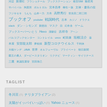
新潮社
河辺
フラショナール
ブックステーション
格安SIM
馳星周
宮本昌孝
文禄・慶長の役
サバイバル
拘置所
ポルトガル
柳生一族
高野秀行
フジキセキ
うんち
山本一力
方舟
世良田二郎三郎
ブックオフ
戦国時代
古本
youtube
カジノ
ドラクエ
ダン・シモンズ
マスク
ゲーム
slack
劉慈欣
目
幻冬舎
Hexo
吉祥寺
ブックスーパーいとう
潔癖症
アヘン
垣根涼介
町田康
パルコブックセンター
コントレイル
unco
薬
新型コロナウイルス
安部龍太郎
本屋
夢枕獏
千利休
世界
大槻ケンヂ
JAVA
オルフェーヴル
プライベート
朝日新聞
覇王の番人
ダービースタリオン
リクナビ
マーティン・サイリナース
三鷹
衆議院選挙
宮田珠己
TAGLIST
冬川亘
ナリタブライアン
1
2
太陽がイッパイいっぱい
Yahoo ニュース
1
1