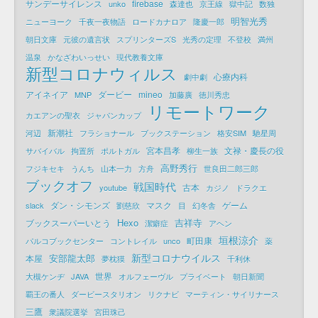
サンデーサイレンス
firebase
unko
森達也
京王線
獄中記
数独
明智光秀
ニューヨーク
千夜一夜物語
ロードカナロア
隆慶一郎
朝日文庫
元彼の遺言状
スプリンターズS
光秀の定理
不登校
満州
温泉
かなざわいっせい
現代教養文庫
新型コロナウィルス
心療内科
劇中劇
アイネイア
ダービー
mineo
MNP
加藤廣
徳川秀忠
リモートワーク
カエアンの聖衣
ジャパンカップ
新潮社
河辺
フラショナール
ブックステーション
格安SIM
馳星周
宮本昌孝
文禄・慶長の役
サバイバル
拘置所
ポルトガル
柳生一族
高野秀行
フジキセキ
うんち
山本一力
方舟
世良田二郎三郎
ブックオフ
戦国時代
古本
youtube
カジノ
ドラクエ
ダン・シモンズ
マスク
ゲーム
slack
劉慈欣
目
幻冬舎
Hexo
吉祥寺
ブックスーパーいとう
潔癖症
アヘン
垣根涼介
町田康
パルコブックセンター
コントレイル
unco
薬
新型コロナウイルス
安部龍太郎
本屋
夢枕獏
千利休
世界
大槻ケンヂ
JAVA
オルフェーヴル
プライベート
朝日新聞
覇王の番人
ダービースタリオン
リクナビ
マーティン・サイリナース
三鷹
衆議院選挙
宮田珠己