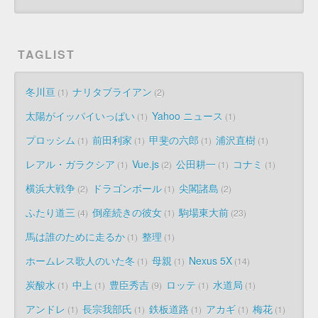
TAGLIST
冬川亘
ナリタブライアン
1
2
太陽がイッパイいっぱい
Yahoo ニュース
1
1
プロッシム
前田利家
甲斐の六郎
浦沢直樹
1
1
1
1
レアル・ガラクシア
Vue.js
公田耕一
コナミ
1
2
1
1
横浜大戦争
ドラゴンボール
尖閣諸島
2
1
2
ふたり道三
倒産続きの彼女
駒場東大前
4
1
23
馬は誰のために走るか
整理
1
1
ホームレス歌人のいた冬
母親
Nexus 5X
1
1
14
炭酸水
中上
豊臣秀吉
ロッテ
水道局
1
1
9
1
1
アンドレ
長宗我部氏
鉄板道路
アカギ
梅花
1
1
1
1
1