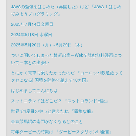
JAVAの勉強をはじめた（再開した）けど 『JAVA 1 はじめ
てみようプログラミング』
2023年7月14日金曜日
2024年5月8日 水曜日
2025年5月26日（月）- 5月29日（木）
ついに開いてしまった禁断の扉～Webで読む無料漫画につ
いて～本との出会い
とにかく電車に乗りたかったのだ 『ヨーロッパ鉄道旅って
クセになる! 国境を陸路で越えて10カ国』
はじめましてこんにちは
スットコランドはどこだ？ 『スットコランド日記』
世界で4度目のやっと逢えたね 『四角な船』
東京競馬場の南門がなくなるとのこと
毎年ダービーの時期は 『ダービースタリオンIII全書』