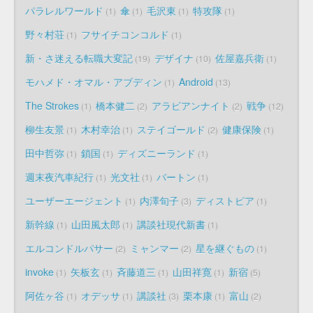
パラレルワールド
傘
毛沢東
特攻隊
1
1
1
1
野々村荘
フサイチコンコルド
1
1
新・さ迷える転職大変記
デザイナ
佐屋嘉兵衛
19
10
1
モハメド・オマル・アブディン
Android
1
13
The Strokes
橋本健二
アラビアンナイト
戦争
1
2
2
12
柳生友景
木村幸治
ステイゴールド
健康保険
1
1
2
1
田中哲弥
鎖国
ディズニーランド
1
1
1
週末夜汽車紀行
光文社
バートン
1
1
1
ユーザーエージェント
内澤旬子
ディストピア
1
3
1
新幹線
山田風太郎
講談社現代新書
1
1
1
エルコンドルパサー
ミャンマー
星を継ぐもの
2
2
1
invoke
矢板玄
斉藤道三
山田祥寛
新宿
1
1
1
1
5
阿佐ヶ谷
オデッサ
講談社
栗本康
富山
1
1
3
1
2