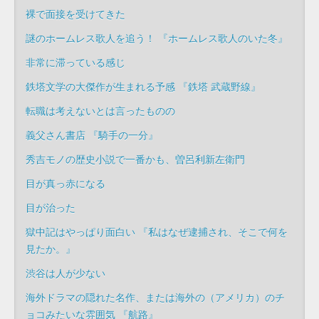
裸で面接を受けてきた
謎のホームレス歌人を追う！ 『ホームレス歌人のいた冬』
非常に滞っている感じ
鉄塔文学の大傑作が生まれる予感 『鉄塔 武蔵野線』
転職は考えないとは言ったものの
義父さん書店 『騎手の一分』
秀吉モノの歴史小説で一番かも、曽呂利新左衛門
目が真っ赤になる
目が治った
獄中記はやっぱり面白い 『私はなぜ逮捕され、そこで何を
見たか。』
渋谷は人が少ない
海外ドラマの隠れた名作、または海外の（アメリカ）のチ
ョコみたいな雰囲気 『航路』