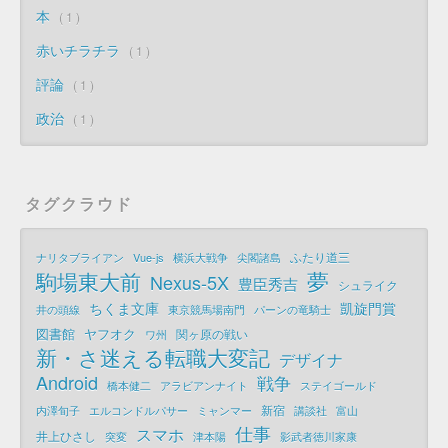
本
1
赤いチラチラ
1
評論
1
政治
1
タグクラウド
ふたり道三
ナリタブライアン
Vue-js
横浜大戦争
尖閣諸島
夢
駒場東大前
Nexus-5X
豊臣秀吉
シュライク
ちくま文庫
凱旋門賞
井の頭線
東京競馬場南門
パーンの竜騎士
図書館
ヤフオク
関ヶ原の戦い
ワ州
新・さ迷える転職大変記
デザイナ
Android
戦争
橋本健二
アラビアンナイト
ステイゴールド
新宿
内澤旬子
エルコンドルパサー
ミャンマー
講談社
富山
仕事
スマホ
井上ひさし
突変
津本陽
影武者徳川家康