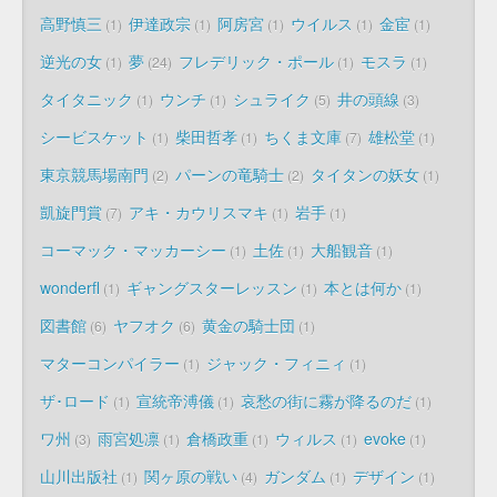
高野慎三
伊達政宗
阿房宮
ウイルス
金宦
1
1
1
1
1
逆光の女
夢
フレデリック・ポール
モスラ
1
24
1
1
タイタニック
ウンチ
シュライク
井の頭線
1
1
5
3
シービスケット
柴田哲孝
ちくま文庫
雄松堂
1
1
7
1
東京競馬場南門
パーンの竜騎士
タイタンの妖女
2
2
1
凱旋門賞
アキ・カウリスマキ
岩手
7
1
1
コーマック・マッカーシー
土佐
大船観音
1
1
1
wonderfl
ギャングスターレッスン
本とは何か
1
1
1
図書館
ヤフオク
黄金の騎士団
6
6
1
マターコンパイラー
ジャック・フィニィ
1
1
ザ･ロード
宣統帝溥儀
哀愁の街に霧が降るのだ
1
1
1
ワ州
雨宮処凛
倉橋政重
ウィルス
evoke
3
1
1
1
1
山川出版社
関ヶ原の戦い
ガンダム
デザイン
1
4
1
1