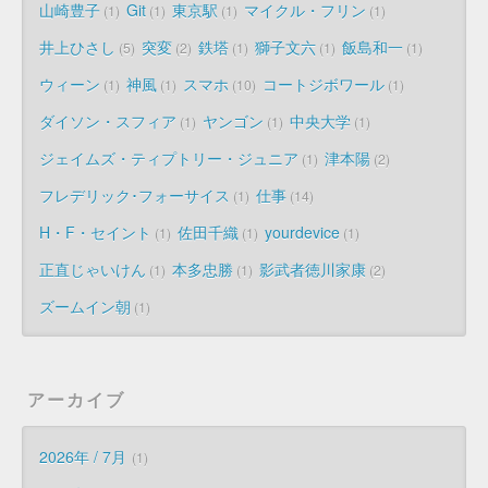
山崎豊子
Git
東京駅
マイクル・フリン
1
1
1
1
井上ひさし
突変
鉄塔
獅子文六
飯島和一
5
2
1
1
1
ウィーン
神風
スマホ
コートジボワール
1
1
10
1
ダイソン・スフィア
ヤンゴン
中央大学
1
1
1
ジェイムズ・ティプトリー・ジュニア
津本陽
1
2
フレデリック･フォーサイス
仕事
1
14
H・F・セイント
佐田千織
yourdevice
1
1
1
正直じゃいけん
本多忠勝
影武者徳川家康
1
1
2
ズームイン朝
1
アーカイブ
2026年 / 7月
1