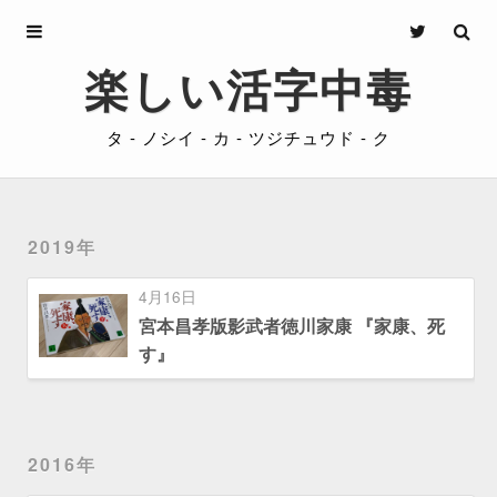
Archives
楽しい活字中毒
About
タ - ノシイ - カ - ツジチュウド - ク
Privacy
Contact
2019年
4月16日
宮本昌孝版影武者徳川家康 『家康、死
す』
2016年