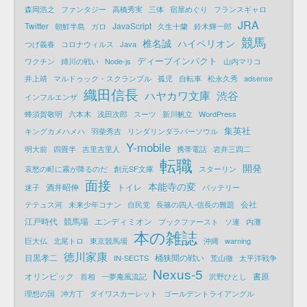
森岡浩之
ファンタジー
高橋秀実
三体
宿屋めぐり
フランスギャロ
JRA
Twitter
JavaScript
朝鮮半島
ガロ
久生十蘭
鈴木輝一郎
競馬
椎名誠
ハイペリオン
つげ義春
コロナウィルス
Java
ディープインパクト
ワクチン
姉川の戦い
Node-js
山内マリコ
井上靖
マルドゥック・スクランブル
孤児
自転車
松永久秀
adsense
織田信長
ハヤカワ文庫
渋谷
インフルエンザ
蜂須賀敬明
六本木
浅田次郎
スーツ
新川帆立
WordPress
集英社
キングカメハメハ
羽柴秀吉
リンダリンダラバーソウル
Y-mobile
明大前
四畳半
吉里吉里人
携帯電話
岩井三四二
転職
開発
哀愁の町に霧が降るのだ
創元SF文庫
スターリン
面接
本能寺の変
酒井昭伸
トイレ
迷子
バッテリー
会社
テテュス河
未来少年コナン
自民党
長篠の四人-信長の難題
江戸時代
競馬場
エンディミオン
ブックファースト
ソ連
内灘
本の雑誌
巨大仏
北尾トロ
東京競馬場
沖縄
warning
徳川家康
目黒孝二
桶狭間の戦い
IN-SECTS
荒山徹
太平洋戦争
Nexus-5
オリンピック
書原
首相
一夢庵風流記
沢野ひとし
理想の国
冲方丁
ダイワスカーレット
ゴールデントライアングル