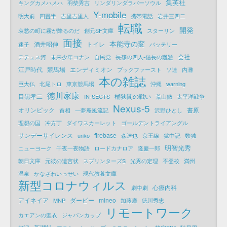
集英社
キングカメハメハ
羽柴秀吉
リンダリンダラバーソウル
Y-mobile
明大前
四畳半
吉里吉里人
携帯電話
岩井三四二
転職
開発
哀愁の町に霧が降るのだ
創元SF文庫
スターリン
面接
本能寺の変
酒井昭伸
トイレ
迷子
バッテリー
会社
テテュス河
未来少年コナン
自民党
長篠の四人-信長の難題
江戸時代
競馬場
エンディミオン
ブックファースト
ソ連
内灘
本の雑誌
巨大仏
北尾トロ
東京競馬場
沖縄
warning
徳川家康
目黒孝二
桶狭間の戦い
IN-SECTS
荒山徹
太平洋戦争
Nexus-5
オリンピック
書原
首相
一夢庵風流記
沢野ひとし
理想の国
冲方丁
ダイワスカーレット
ゴールデントライアングル
サンデーサイレンス
firebase
unko
森達也
京王線
獄中記
数独
明智光秀
ニューヨーク
千夜一夜物語
ロードカナロア
隆慶一郎
朝日文庫
元彼の遺言状
スプリンターズS
光秀の定理
不登校
満州
温泉
かなざわいっせい
現代教養文庫
新型コロナウィルス
心療内科
劇中劇
アイネイア
ダービー
mineo
MNP
加藤廣
徳川秀忠
リモートワーク
カエアンの聖衣
ジャパンカップ