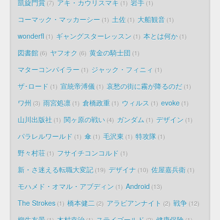
凱旋門賞
アキ・カウリスマキ
岩手
7
1
1
コーマック・マッカーシー
土佐
大船観音
1
1
1
wonderfl
ギャングスターレッスン
本とは何か
1
1
1
図書館
ヤフオク
黄金の騎士団
6
6
1
マターコンパイラー
ジャック・フィニィ
1
1
ザ･ロード
宣統帝溥儀
哀愁の街に霧が降るのだ
1
1
1
ワ州
雨宮処凛
倉橋政重
ウィルス
evoke
3
1
1
1
1
山川出版社
関ヶ原の戦い
ガンダム
デザイン
1
4
1
1
パラレルワールド
傘
毛沢東
特攻隊
1
1
1
1
野々村荘
フサイチコンコルド
1
1
新・さ迷える転職大変記
デザイナ
佐屋嘉兵衛
19
10
1
モハメド・オマル・アブディン
Android
1
13
The Strokes
橋本健二
アラビアンナイト
戦争
1
2
2
12
柳生友景
木村幸治
ステイゴールド
健康保険
1
1
2
1