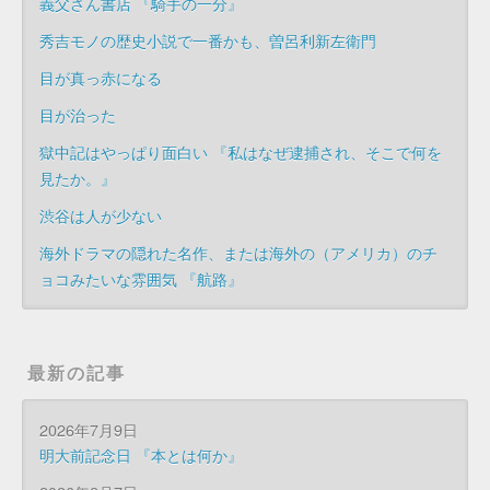
義父さん書店 『騎手の一分』
秀吉モノの歴史小説で一番かも、曽呂利新左衛門
目が真っ赤になる
目が治った
獄中記はやっぱり面白い 『私はなぜ逮捕され、そこで何を
見たか。』
渋谷は人が少ない
海外ドラマの隠れた名作、または海外の（アメリカ）のチ
ョコみたいな雰囲気 『航路』
最新の記事
2026年7月9日
明大前記念日 『本とは何か』