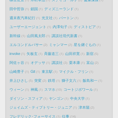
田中哲弥
鎖国
ディズニーランド
1
1
1
週末夜汽車紀行
光文社
バートン
1
1
1
ユーザーエージェント
内澤旬子
ディストピア
1
3
1
新幹線
山田風太郎
講談社現代新書
1
1
1
エルコンドルパサー
ミャンマー
星を継ぐもの
2
2
1
invoke
矢板玄
斉藤道三
山田祥寛
新宿
1
1
1
1
5
阿佐ヶ谷
オデッサ
講談社
栗本康
富山
1
1
3
1
2
山崎豊子
Git
東京駅
マイクル・フリン
1
1
1
1
井上ひさし
突変
鉄塔
獅子文六
飯島和一
5
2
1
1
1
ウィーン
神風
スマホ
コートジボワール
1
1
10
1
ダイソン・スフィア
ヤンゴン
中央大学
1
1
1
ジェイムズ・ティプトリー・ジュニア
津本陽
1
2
フレデリック･フォーサイス
仕事
1
14