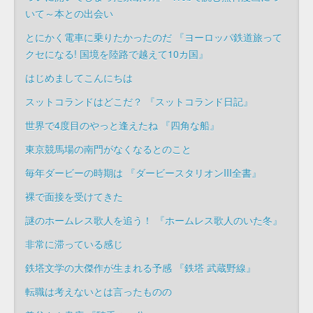
いて～本との出会い
とにかく電車に乗りたかったのだ 『ヨーロッパ鉄道旅って
クセになる! 国境を陸路で越えて10カ国』
はじめましてこんにちは
スットコランドはどこだ？ 『スットコランド日記』
世界で4度目のやっと逢えたね 『四角な船』
東京競馬場の南門がなくなるとのこと
毎年ダービーの時期は 『ダービースタリオンIII全書』
裸で面接を受けてきた
謎のホームレス歌人を追う！ 『ホームレス歌人のいた冬』
非常に滞っている感じ
鉄塔文学の大傑作が生まれる予感 『鉄塔 武蔵野線』
転職は考えないとは言ったものの