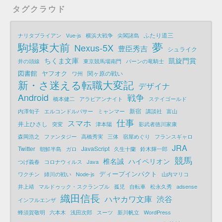
タグクラウド
ふたり道三
ナリタブライアン
Vue-js
横浜大戦争
尖閣諸島
夢
駒場東大前
Nexus-5X
豊臣秀吉
シュライク
ちくま文庫
凱旋門賞
井の頭線
東京競馬場南門
パーンの竜騎士
図書館
ヤフオク
関ヶ原の戦い
ワ州
新・さ迷える転職大変記
デザイナ
Android
戦争
橋本健二
アラビアンナイト
ステイゴールド
新宿
内澤旬子
エルコンドルパサー
ミャンマー
講談社
富山
仕事
スマホ
井上ひさし
突変
津本陽
影武者徳川家康
森岡浩之
ファンタジー
高橋秀実
三体
宿屋めぐり
フランスギャロ
JRA
Twitter
JavaScript
朝鮮半島
ガロ
久生十蘭
鈴木輝一郎
競馬
椎名誠
ハイペリオン
つげ義春
コロナウィルス
Java
ディープインパクト
ワクチン
姉川の戦い
Node-js
山内マリコ
井上靖
マルドゥック・スクランブル
孤児
自転車
松永久秀
adsense
織田信長
ハヤカワ文庫
渋谷
インフルエンザ
蜂須賀敬明
六本木
浅田次郎
スーツ
新川帆立
WordPress