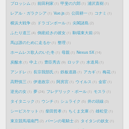
プロッシム
前田利家
甲斐の六郎
浦沢直樹
1
1
1
1
レアル・ガラクシア
Vue.js
公田耕一
コナミ
1
2
1
1
横浜大戦争
ドラゴンボール
尖閣諸島
2
1
2
ふたり道三
倒産続きの彼女
駒場東大前
4
1
23
馬は誰のために走るか
整理
1
1
ホームレス歌人のいた冬
母親
Nexus 5X
1
1
14
炭酸水
中上
豊臣秀吉
ロッテ
水道局
1
1
9
1
1
アンドレ
長宗我部氏
鉄板道路
アカギ
梅花
1
1
1
1
1
高野慎三
伊達政宗
阿房宮
ウイルス
金宦
1
1
1
1
1
逆光の女
夢
フレデリック・ポール
モスラ
1
24
1
1
タイタニック
ウンチ
シュライク
井の頭線
1
1
5
3
シービスケット
柴田哲孝
ちくま文庫
雄松堂
1
1
7
1
東京競馬場南門
パーンの竜騎士
タイタンの妖女
2
2
1