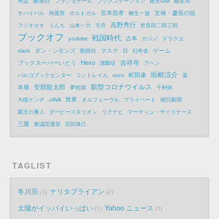
新潮社
河辺
フラショナール
ブックステーション
格安SIM
馳星周
宮本昌孝
文禄・慶長の役
サバイバル
拘置所
ポルトガル
柳生一族
高野秀行
フジキセキ
うんち
山本一力
方舟
世良田二郎三郎
ブックオフ
戦国時代
古本
youtube
カジノ
ドラクエ
ダン・シモンズ
マスク
ゲーム
slack
劉慈欣
目
幻冬舎
Hexo
吉祥寺
ブックスーパーいとう
潔癖症
アヘン
垣根涼介
町田康
パルコブックセンター
コントレイル
unco
薬
新型コロナウイルス
安部龍太郎
本屋
夢枕獏
千利休
世界
大槻ケンヂ
JAVA
オルフェーヴル
プライベート
朝日新聞
覇王の番人
ダービースタリオン
リクナビ
マーティン・サイリナース
三鷹
衆議院選挙
宮田珠己
TAGLIST
冬川亘
ナリタブライアン
1
2
太陽がイッパイいっぱい
Yahoo ニュース
1
1