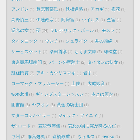
アンドレ
長宗我部氏
鉄板道路
アカギ
梅花
1
1
1
1
1
高野慎三
伊達政宗
阿房宮
ウイルス
金宦
1
1
1
1
1
逆光の女
夢
フレデリック・ポール
モスラ
1
24
1
1
タイタニック
ウンチ
シュライク
井の頭線
1
1
5
3
シービスケット
柴田哲孝
ちくま文庫
雄松堂
1
1
7
1
東京競馬場南門
パーンの竜騎士
タイタンの妖女
2
2
1
凱旋門賞
アキ・カウリスマキ
岩手
7
1
1
コーマック・マッカーシー
土佐
大船観音
1
1
1
wonderfl
ギャングスターレッスン
本とは何か
1
1
1
図書館
ヤフオク
黄金の騎士団
6
6
1
マターコンパイラー
ジャック・フィニィ
1
1
ザ･ロード
宣統帝溥儀
哀愁の街に霧が降るのだ
1
1
1
ワ州
雨宮処凛
倉橋政重
ウィルス
evoke
3
1
1
1
1