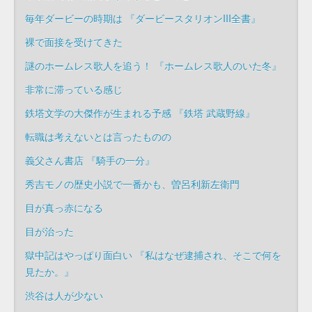
毎年ダービーの時期は 『ダービースタリオンIII全書』
裸で面接を受けてきた
謎のホームレス歌人を追う！ 『ホームレス歌人のいた冬』
非常に滞っている感じ
鉄塔文学の大傑作が生まれる予感 『鉄塔 武蔵野線』
転職は考えないとは言ったものの
義父さん書店 『騎手の一分』
秀吉モノの歴史小説で一番かも、曽呂利新左衛門
目が真っ赤になる
目が治った
獄中記はやっぱり面白い 『私はなぜ逮捕され、そこで何を
見たか。』
渋谷は人が少ない