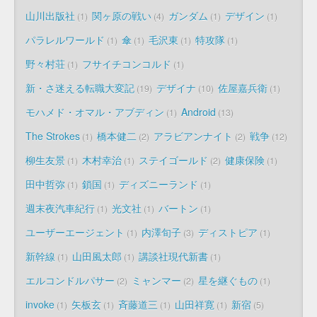
山川出版社
関ヶ原の戦い
ガンダム
デザイン
1
4
1
1
パラレルワールド
傘
毛沢東
特攻隊
1
1
1
1
野々村荘
フサイチコンコルド
1
1
新・さ迷える転職大変記
デザイナ
佐屋嘉兵衛
19
10
1
モハメド・オマル・アブディン
Android
1
13
The Strokes
橋本健二
アラビアンナイト
戦争
1
2
2
12
柳生友景
木村幸治
ステイゴールド
健康保険
1
1
2
1
田中哲弥
鎖国
ディズニーランド
1
1
1
週末夜汽車紀行
光文社
バートン
1
1
1
ユーザーエージェント
内澤旬子
ディストピア
1
3
1
新幹線
山田風太郎
講談社現代新書
1
1
1
エルコンドルパサー
ミャンマー
星を継ぐもの
2
2
1
invoke
矢板玄
斉藤道三
山田祥寛
新宿
1
1
1
1
5