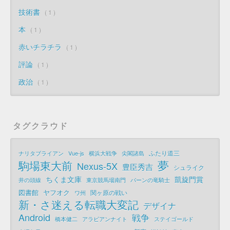
技術書
1
本
1
赤いチラチラ
1
評論
1
政治
1
タグクラウド
ふたり道三
ナリタブライアン
Vue-js
横浜大戦争
尖閣諸島
夢
駒場東大前
Nexus-5X
豊臣秀吉
シュライク
ちくま文庫
凱旋門賞
井の頭線
東京競馬場南門
パーンの竜騎士
図書館
ヤフオク
関ヶ原の戦い
ワ州
新・さ迷える転職大変記
デザイナ
Android
戦争
橋本健二
アラビアンナイト
ステイゴールド