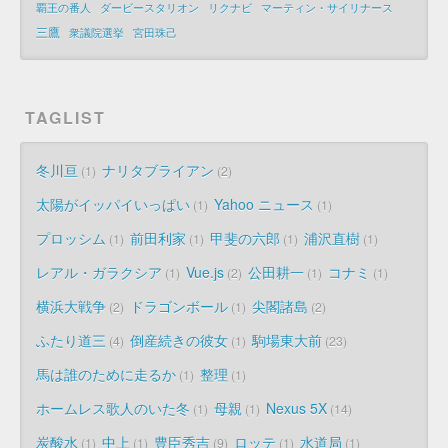
覇王の番人
ダービースタリオン
リクナビ
マーティン・サイリナース
三鷹
衆議院選挙
宮田珠己
TAGLIST
冬川亘
ナリタブライアン
1
2
太陽がイッパイいっぱい
Yahoo ニュース
1
1
プロッシム
前田利家
甲斐の六郎
浦沢直樹
1
1
1
1
レアル・ガラクシア
Vue.js
公田耕一
コナミ
1
2
1
1
横浜大戦争
ドラゴンボール
尖閣諸島
2
1
2
ふたり道三
倒産続きの彼女
駒場東大前
4
1
23
馬は誰のために走るか
整理
1
1
ホームレス歌人のいた冬
母親
Nexus 5X
1
1
14
炭酸水
中上
豊臣秀吉
ロッテ
水道局
1
1
9
1
1