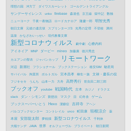
理想の国
冲方丁
ダイワスカーレット
ゴールデントライアングル
サンデーサイレンス
firebase
unko
森達也
京王線
獄中記
数独
明智光秀
ニューヨーク
千夜一夜物語
ロードカナロア
隆慶一郎
朝日文庫
元彼の遺言状
スプリンターズS
光秀の定理
不登校
満州
温泉
かなざわいっせい
現代教養文庫
新型コロナウィルス
心療内科
劇中劇
アイネイア
ダービー
mineo
MNP
加藤廣
徳川秀忠
リモートワーク
カエアンの聖衣
ジャパンカップ
新潮社
河辺
フラショナール
ブックステーション
格安SIM
馳星周
宮本昌孝
文禄・慶長の役
サバイバル
拘置所
ポルトガル
柳生一族
高野秀行
フジキセキ
うんち
山本一力
方舟
世良田二郎三郎
ブックオフ
戦国時代
古本
youtube
カジノ
ドラクエ
ダン・シモンズ
マスク
ゲーム
slack
劉慈欣
目
幻冬舎
Hexo
吉祥寺
ブックスーパーいとう
潔癖症
アヘン
垣根涼介
町田康
パルコブックセンター
コントレイル
unco
薬
新型コロナウイルス
安部龍太郎
本屋
夢枕獏
千利休
世界
大槻ケンヂ
JAVA
オルフェーヴル
プライベート
朝日新聞