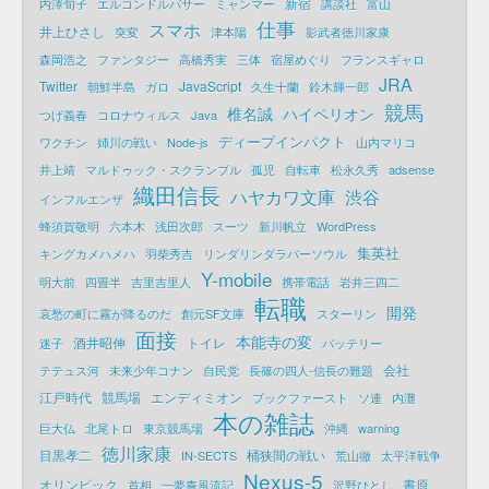
新宿
内澤旬子
エルコンドルパサー
ミャンマー
講談社
富山
仕事
スマホ
井上ひさし
突変
津本陽
影武者徳川家康
森岡浩之
ファンタジー
高橋秀実
三体
宿屋めぐり
フランスギャロ
JRA
Twitter
JavaScript
朝鮮半島
ガロ
久生十蘭
鈴木輝一郎
競馬
椎名誠
ハイペリオン
つげ義春
コロナウィルス
Java
ディープインパクト
ワクチン
姉川の戦い
Node-js
山内マリコ
井上靖
マルドゥック・スクランブル
孤児
自転車
松永久秀
adsense
織田信長
ハヤカワ文庫
渋谷
インフルエンザ
蜂須賀敬明
六本木
浅田次郎
スーツ
新川帆立
WordPress
集英社
キングカメハメハ
羽柴秀吉
リンダリンダラバーソウル
Y-mobile
明大前
四畳半
吉里吉里人
携帯電話
岩井三四二
転職
開発
哀愁の町に霧が降るのだ
創元SF文庫
スターリン
面接
本能寺の変
酒井昭伸
トイレ
迷子
バッテリー
会社
テテュス河
未来少年コナン
自民党
長篠の四人-信長の難題
江戸時代
競馬場
エンディミオン
ブックファースト
ソ連
内灘
本の雑誌
巨大仏
北尾トロ
東京競馬場
沖縄
warning
徳川家康
目黒孝二
桶狭間の戦い
IN-SECTS
荒山徹
太平洋戦争
Nexus-5
オリンピック
書原
首相
一夢庵風流記
沢野ひとし