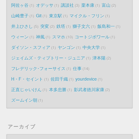
阿佐ヶ谷
オデッサ
講談社
栗本康
富山
1
1
3
1
2
山崎豊子
Git
東京駅
マイクル・フリン
1
1
1
1
井上ひさし
突変
鉄塔
獅子文六
飯島和一
5
2
1
1
1
ウィーン
神風
スマホ
コートジボワール
1
1
10
1
ダイソン・スフィア
ヤンゴン
中央大学
1
1
1
ジェイムズ・ティプトリー・ジュニア
津本陽
1
2
フレデリック･フォーサイス
仕事
1
14
H・F・セイント
佐田千織
yourdevice
1
1
1
正直じゃいけん
本多忠勝
影武者徳川家康
1
1
2
ズームイン朝
1
アーカイブ