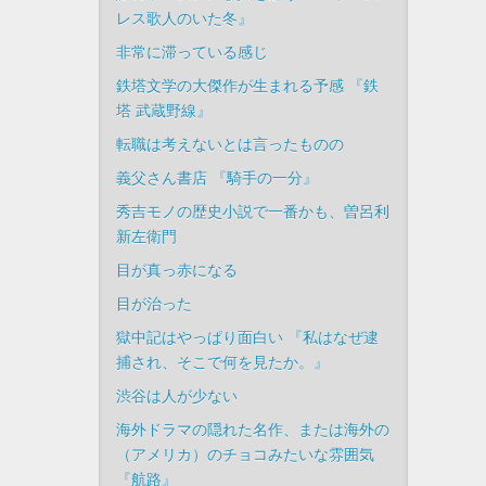
レス歌人のいた冬』
非常に滞っている感じ
鉄塔文学の大傑作が生まれる予感 『鉄
塔 武蔵野線』
転職は考えないとは言ったものの
義父さん書店 『騎手の一分』
秀吉モノの歴史小説で一番かも、曽呂利
新左衛門
目が真っ赤になる
目が治った
獄中記はやっぱり面白い 『私はなぜ逮
捕され、そこで何を見たか。』
渋谷は人が少ない
海外ドラマの隠れた名作、または海外の
（アメリカ）のチョコみたいな雰囲気
『航路』