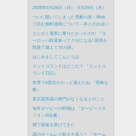
2025年5月26日（月）- 5月29日（木）
ついに開いてしまった禁断の扉～Web
で読む無料漫画について～本との出会い
とにかく電車に乗りたかったのだ 『ヨ
ーロッパ鉄道旅ってクセになる! 国境を
陸路で越えて10カ国』
はじめましてこんにちは
スットコランドはどこだ？ 『スットコ
ランド日記』
世界で4度目のやっと逢えたね 『四角な
船』
東京競馬場の南門がなくなるとのこと
毎年ダービーの時期は 『ダービースタ
リオンIII全書』
裸で面接を受けてきた
謎のホームレス歌人を追う！ 『ホーム