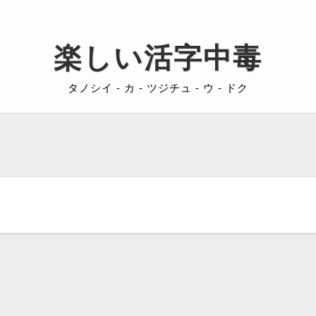
楽しい活字中毒
タノシイ - カ - ツジチュ - ウ - ドク