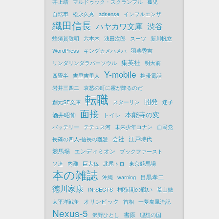
井上靖
マルドゥック・スクランブル
孤児
自転車
松永久秀
adsense
インフルエンザ
織田信長
ハヤカワ文庫
渋谷
蜂須賀敬明
六本木
浅田次郎
スーツ
新川帆立
WordPress
キングカメハメハ
羽柴秀吉
集英社
リンダリンダラバーソウル
明大前
Y-mobile
四畳半
吉里吉里人
携帯電話
岩井三四二
哀愁の町に霧が降るのだ
転職
開発
創元SF文庫
スターリン
迷子
面接
本能寺の変
酒井昭伸
トイレ
バッテリー
テテュス河
未来少年コナン
自民党
会社
江戸時代
長篠の四人-信長の難題
競馬場
エンディミオン
ブックファースト
ソ連
内灘
巨大仏
北尾トロ
東京競馬場
本の雑誌
目黒孝二
沖縄
warning
徳川家康
桶狭間の戦い
IN-SECTS
荒山徹
オリンピック
太平洋戦争
首相
一夢庵風流記
Nexus-5
書原
沢野ひとし
理想の国