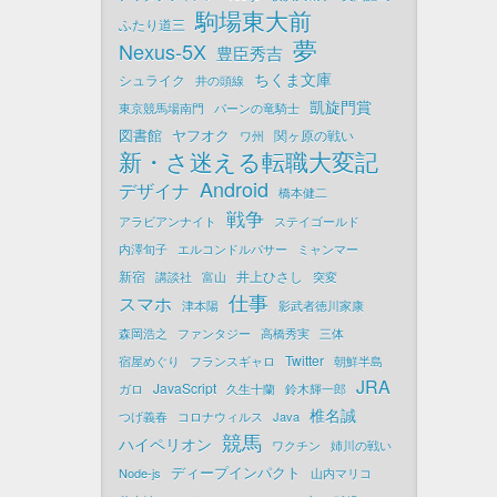
駒場東大前
ふたり道三
夢
Nexus-5X
豊臣秀吉
ちくま文庫
シュライク
井の頭線
凱旋門賞
東京競馬場南門
パーンの竜騎士
図書館
ヤフオク
関ヶ原の戦い
ワ州
新・さ迷える転職大変記
Android
デザイナ
橋本健二
戦争
アラビアンナイト
ステイゴールド
内澤旬子
エルコンドルパサー
ミャンマー
新宿
井上ひさし
講談社
富山
突変
仕事
スマホ
津本陽
影武者徳川家康
森岡浩之
ファンタジー
高橋秀実
三体
Twitter
宿屋めぐり
フランスギャロ
朝鮮半島
JRA
JavaScript
ガロ
久生十蘭
鈴木輝一郎
椎名誠
つげ義春
コロナウィルス
Java
競馬
ハイペリオン
ワクチン
姉川の戦い
ディープインパクト
Node-js
山内マリコ