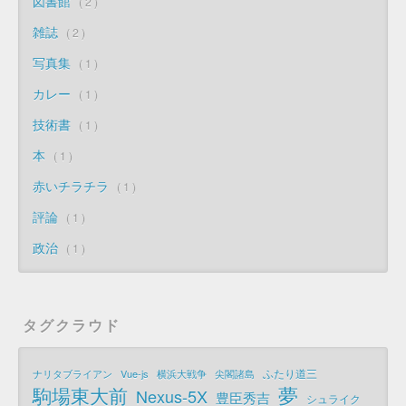
図書館
2
雑誌
2
写真集
1
カレー
1
技術書
1
本
1
赤いチラチラ
1
評論
1
政治
1
タグクラウド
ふたり道三
ナリタブライアン
Vue-js
横浜大戦争
尖閣諸島
夢
駒場東大前
Nexus-5X
豊臣秀吉
シュライク