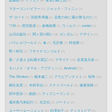
6
6
1
マターコンパイラー
ジャック・フィニィ
1
1
ザ･ロード
宣統帝溥儀
哀愁の街に霧が降るのだ
1
1
1
ワ州
雨宮処凛
倉橋政重
ウィルス
evoke
3
1
1
1
1
山川出版社
関ヶ原の戦い
ガンダム
デザイン
1
4
1
1
パラレルワールド
傘
毛沢東
特攻隊
1
1
1
1
野々村荘
フサイチコンコルド
1
1
新・さ迷える転職大変記
デザイナ
佐屋嘉兵衛
19
10
1
モハメド・オマル・アブディン
Android
1
13
The Strokes
橋本健二
アラビアンナイト
戦争
1
2
2
12
柳生友景
木村幸治
ステイゴールド
健康保険
1
1
2
1
田中哲弥
鎖国
ディズニーランド
1
1
1
週末夜汽車紀行
光文社
バートン
1
1
1
ユーザーエージェント
内澤旬子
ディストピア
1
3
1