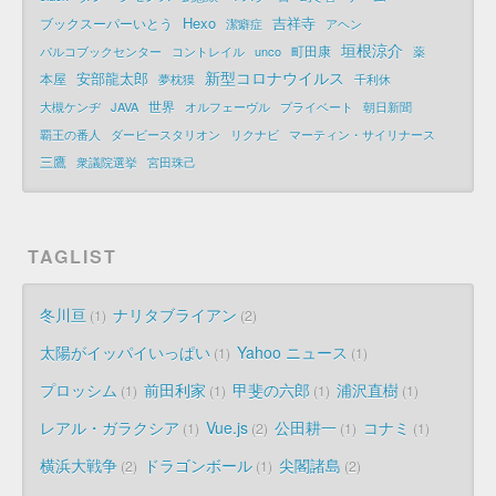
Hexo
吉祥寺
ブックスーパーいとう
潔癖症
アヘン
垣根涼介
町田康
パルコブックセンター
コントレイル
unco
薬
新型コロナウイルス
安部龍太郎
本屋
夢枕獏
千利休
世界
大槻ケンヂ
JAVA
オルフェーヴル
プライベート
朝日新聞
覇王の番人
ダービースタリオン
リクナビ
マーティン・サイリナース
三鷹
衆議院選挙
宮田珠己
TAGLIST
冬川亘
ナリタブライアン
1
2
太陽がイッパイいっぱい
Yahoo ニュース
1
1
プロッシム
前田利家
甲斐の六郎
浦沢直樹
1
1
1
1
レアル・ガラクシア
Vue.js
公田耕一
コナミ
1
2
1
1
横浜大戦争
ドラゴンボール
尖閣諸島
2
1
2