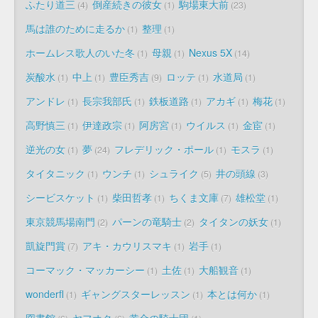
ふたり道三
倒産続きの彼女
駒場東大前
4
1
23
馬は誰のために走るか
整理
1
1
ホームレス歌人のいた冬
母親
Nexus 5X
1
1
14
炭酸水
中上
豊臣秀吉
ロッテ
水道局
1
1
9
1
1
アンドレ
長宗我部氏
鉄板道路
アカギ
梅花
1
1
1
1
1
高野慎三
伊達政宗
阿房宮
ウイルス
金宦
1
1
1
1
1
逆光の女
夢
フレデリック・ポール
モスラ
1
24
1
1
タイタニック
ウンチ
シュライク
井の頭線
1
1
5
3
シービスケット
柴田哲孝
ちくま文庫
雄松堂
1
1
7
1
東京競馬場南門
パーンの竜騎士
タイタンの妖女
2
2
1
凱旋門賞
アキ・カウリスマキ
岩手
7
1
1
コーマック・マッカーシー
土佐
大船観音
1
1
1
wonderfl
ギャングスターレッスン
本とは何か
1
1
1
図書館
ヤフオク
黄金の騎士団