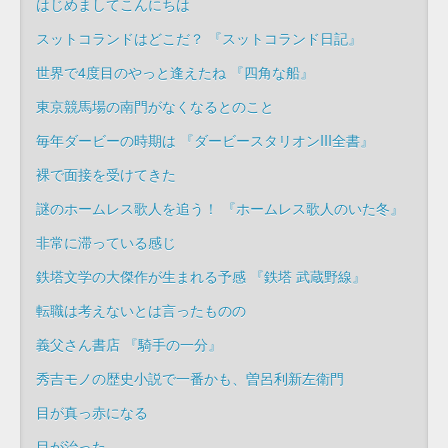
はじめましてこんにちは
スットコランドはどこだ？ 『スットコランド日記』
世界で4度目のやっと逢えたね 『四角な船』
東京競馬場の南門がなくなるとのこと
毎年ダービーの時期は 『ダービースタリオンIII全書』
裸で面接を受けてきた
謎のホームレス歌人を追う！ 『ホームレス歌人のいた冬』
非常に滞っている感じ
鉄塔文学の大傑作が生まれる予感 『鉄塔 武蔵野線』
転職は考えないとは言ったものの
義父さん書店 『騎手の一分』
秀吉モノの歴史小説で一番かも、曽呂利新左衛門
目が真っ赤になる
目が治った