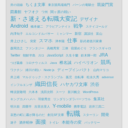
ちくま文庫
凱旋門賞
井の頭線
東京競馬場南門
パーンの竜騎士
図書館
ヤフオク
関ヶ原の戦い
ワ州
新・さ迷える転職大変記
デザイナ
Android
戦争
橋本健二
アラビアンナイト
ステイゴールド
新宿
内澤旬子
エルコンドルパサー
ミャンマー
講談社
富山
仕事
スマホ
井上ひさし
突変
津本陽
影武者徳川家康
森岡浩之
ファンタジー
高橋秀実
三体
宿屋めぐり
フランスギャロ
JRA
Twitter
JavaScript
朝鮮半島
ガロ
久生十蘭
鈴木輝一郎
競馬
椎名誠
ハイペリオン
つげ義春
コロナウィルス
Java
ディープインパクト
ワクチン
姉川の戦い
Node-js
山内マリコ
井上靖
マルドゥック・スクランブル
孤児
自転車
松永久秀
adsense
織田信長
ハヤカワ文庫
渋谷
インフルエンザ
蜂須賀敬明
六本木
浅田次郎
スーツ
新川帆立
WordPress
集英社
キングカメハメハ
羽柴秀吉
リンダリンダラバーソウル
Y-mobile
明大前
四畳半
吉里吉里人
携帯電話
岩井三四二
転職
開発
哀愁の町に霧が降るのだ
創元SF文庫
スターリン
面接
本能寺の変
酒井昭伸
トイレ
迷子
バッテリー