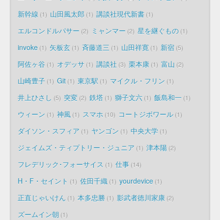
新幹線
山田風太郎
講談社現代新書
1
1
1
エルコンドルパサー
ミャンマー
星を継ぐもの
2
2
1
invoke
矢板玄
斉藤道三
山田祥寛
新宿
1
1
1
1
5
阿佐ヶ谷
オデッサ
講談社
栗本康
富山
1
1
3
1
2
山崎豊子
Git
東京駅
マイクル・フリン
1
1
1
1
井上ひさし
突変
鉄塔
獅子文六
飯島和一
5
2
1
1
1
ウィーン
神風
スマホ
コートジボワール
1
1
10
1
ダイソン・スフィア
ヤンゴン
中央大学
1
1
1
ジェイムズ・ティプトリー・ジュニア
津本陽
1
2
フレデリック･フォーサイス
仕事
1
14
H・F・セイント
佐田千織
yourdevice
1
1
1
正直じゃいけん
本多忠勝
影武者徳川家康
1
1
2
ズームイン朝
1