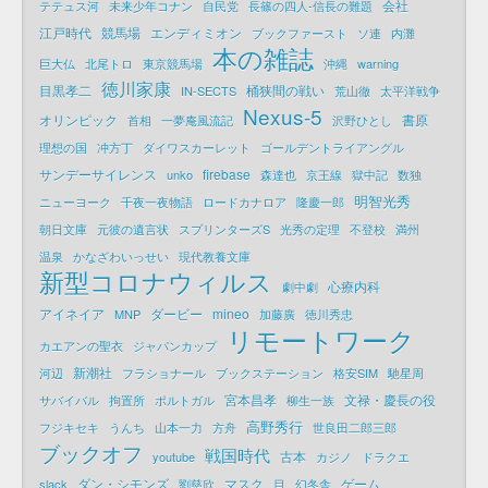
会社
テテュス河
未来少年コナン
自民党
長篠の四人-信長の難題
江戸時代
競馬場
エンディミオン
ブックファースト
ソ連
内灘
本の雑誌
巨大仏
北尾トロ
東京競馬場
沖縄
warning
徳川家康
目黒孝二
桶狭間の戦い
IN-SECTS
荒山徹
太平洋戦争
Nexus-5
オリンピック
書原
首相
一夢庵風流記
沢野ひとし
理想の国
冲方丁
ダイワスカーレット
ゴールデントライアングル
サンデーサイレンス
firebase
unko
森達也
京王線
獄中記
数独
明智光秀
ニューヨーク
千夜一夜物語
ロードカナロア
隆慶一郎
朝日文庫
元彼の遺言状
スプリンターズS
光秀の定理
不登校
満州
温泉
かなざわいっせい
現代教養文庫
新型コロナウィルス
心療内科
劇中劇
アイネイア
ダービー
mineo
MNP
加藤廣
徳川秀忠
リモートワーク
カエアンの聖衣
ジャパンカップ
新潮社
河辺
フラショナール
ブックステーション
格安SIM
馳星周
宮本昌孝
文禄・慶長の役
サバイバル
拘置所
ポルトガル
柳生一族
高野秀行
フジキセキ
うんち
山本一力
方舟
世良田二郎三郎
ブックオフ
戦国時代
古本
youtube
カジノ
ドラクエ
ダン・シモンズ
マスク
ゲーム
slack
劉慈欣
目
幻冬舎