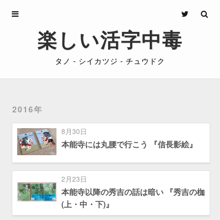
Archives
楽しい活字中毒
About
タノ - シイカツジ - チュウドク
Privacy
Contact
2016年
8月30日
本能寺には丸腰で行こう 『信長影絵』
2月23日
本能寺以降の秀吉の話は暗い 『秀吉の枷
(上・中・下)』