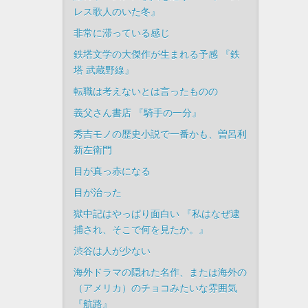
レス歌人のいた冬』
非常に滞っている感じ
鉄塔文学の大傑作が生まれる予感 『鉄
塔 武蔵野線』
転職は考えないとは言ったものの
義父さん書店 『騎手の一分』
秀吉モノの歴史小説で一番かも、曽呂利
新左衛門
目が真っ赤になる
目が治った
獄中記はやっぱり面白い 『私はなぜ逮
捕され、そこで何を見たか。』
渋谷は人が少ない
海外ドラマの隠れた名作、または海外の
（アメリカ）のチョコみたいな雰囲気
『航路』