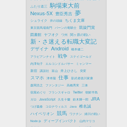
駒場東大前
ふたり道三
夢
Nexus-5X
豊臣秀吉
ちくま文庫
シュライク
井の頭線
凱旋門賞
東京競馬場南門
パーンの竜騎士
図書館
ヤフオク
関ヶ原の戦い
ワ州
新・さ迷える転職大変記
Android
デザイナ
橋本健二
戦争
アラビアンナイト
ステイゴールド
内澤旬子
エルコンドルパサー
ミャンマー
新宿
井上ひさし
講談社
富山
突変
仕事
スマホ
津本陽
影武者徳川家康
森岡浩之
ファンタジー
高橋秀実
三体
Twitter
宿屋めぐり
フランスギャロ
朝鮮半島
JRA
JavaScript
ガロ
久生十蘭
鈴木輝一郎
椎名誠
つげ義春
コロナウィルス
Java
競馬
ハイペリオン
ワクチン
姉川の戦い
ディープインパクト
Node-js
山内マリコ