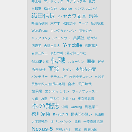
井上靖
マルドゥック・スクランブル
孤児
自転車
松永久秀
adsense
インフルエンザ
織田信長
ハヤカワ文庫
渋谷
蜂須賀敬明
六本木
浅田次郎
スーツ
新川帆立
WordPress
キングカメハメハ
羽柴秀吉
集英社
リンダリンダラバーソウル
明大前
Y-mobile
四畳半
吉里吉里人
携帯電話
岩井三四二
哀愁の町に霧が降るのだ
転職
開発
創元SF文庫
スターリン
迷子
面接
本能寺の変
酒井昭伸
トイレ
バッテリー
テテュス河
未来少年コナン
自民党
会社
江戸時代
長篠の四人-信長の難題
競馬場
エンディミオン
ブックファースト
ソ連
内灘
巨大仏
北尾トロ
東京競馬場
本の雑誌
目黒孝二
沖縄
warning
徳川家康
桶狭間の戦い
IN-SECTS
荒山徹
オリンピック
太平洋戦争
首相
一夢庵風流記
Nexus-5
書原
沢野ひとし
理想の国