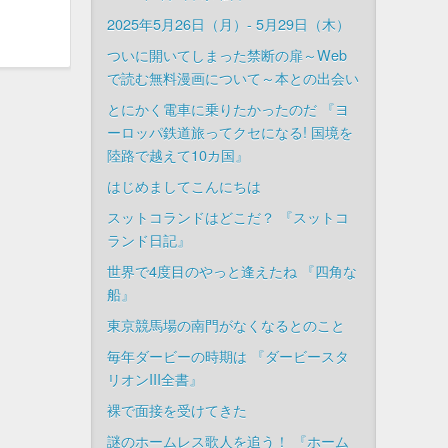
2025年5月26日（月）- 5月29日（木）
ついに開いてしまった禁断の扉～Web
で読む無料漫画について～本との出会い
とにかく電車に乗りたかったのだ 『ヨ
ーロッパ鉄道旅ってクセになる! 国境を
陸路で越えて10カ国』
はじめましてこんにちは
スットコランドはどこだ？ 『スットコ
ランド日記』
世界で4度目のやっと逢えたね 『四角な
船』
東京競馬場の南門がなくなるとのこと
毎年ダービーの時期は 『ダービースタ
リオンIII全書』
裸で面接を受けてきた
謎のホームレス歌人を追う！ 『ホーム