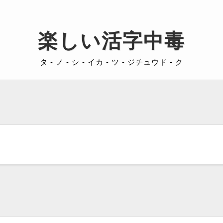
楽しい活字中毒
タ - ノ - シ - イカ - ツ - ジチュウド - ク