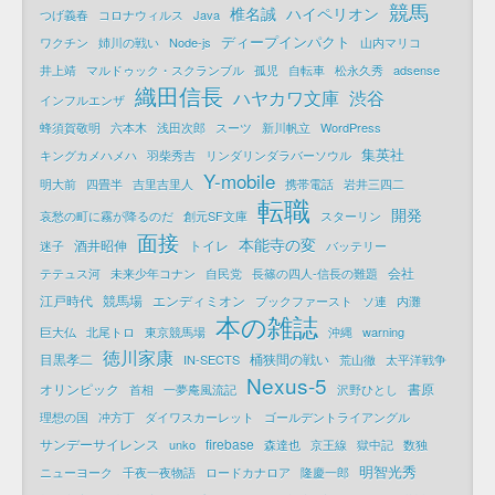
競馬
椎名誠
ハイペリオン
つげ義春
コロナウィルス
Java
ディープインパクト
ワクチン
姉川の戦い
Node-js
山内マリコ
井上靖
マルドゥック・スクランブル
孤児
自転車
松永久秀
adsense
織田信長
ハヤカワ文庫
渋谷
インフルエンザ
蜂須賀敬明
六本木
浅田次郎
スーツ
新川帆立
WordPress
集英社
キングカメハメハ
羽柴秀吉
リンダリンダラバーソウル
Y-mobile
明大前
四畳半
吉里吉里人
携帯電話
岩井三四二
転職
開発
哀愁の町に霧が降るのだ
創元SF文庫
スターリン
面接
本能寺の変
酒井昭伸
トイレ
迷子
バッテリー
会社
テテュス河
未来少年コナン
自民党
長篠の四人-信長の難題
江戸時代
競馬場
エンディミオン
ブックファースト
ソ連
内灘
本の雑誌
巨大仏
北尾トロ
東京競馬場
沖縄
warning
徳川家康
目黒孝二
桶狭間の戦い
IN-SECTS
荒山徹
太平洋戦争
Nexus-5
オリンピック
書原
首相
一夢庵風流記
沢野ひとし
理想の国
冲方丁
ダイワスカーレット
ゴールデントライアングル
サンデーサイレンス
firebase
unko
森達也
京王線
獄中記
数独
明智光秀
ニューヨーク
千夜一夜物語
ロードカナロア
隆慶一郎