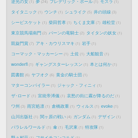
逆光の女
夢
フレデリック・ポール
モスラ
1
24
1
1
タイタニック
ウンチ
シュライク
井の頭線
1
1
5
3
シービスケット
柴田哲孝
ちくま文庫
雄松堂
1
1
7
1
東京競馬場南門
パーンの竜騎士
タイタンの妖女
2
2
1
凱旋門賞
アキ・カウリスマキ
岩手
7
1
1
コーマック・マッカーシー
土佐
大船観音
1
1
1
wonderfl
ギャングスターレッスン
本とは何か
1
1
1
図書館
ヤフオク
黄金の騎士団
6
6
1
マターコンパイラー
ジャック・フィニィ
1
1
ザ･ロード
宣統帝溥儀
哀愁の街に霧が降るのだ
1
1
1
ワ州
雨宮処凛
倉橋政重
ウィルス
evoke
3
1
1
1
1
山川出版社
関ヶ原の戦い
ガンダム
デザイン
1
4
1
1
パラレルワールド
傘
毛沢東
特攻隊
1
1
1
1
野々村荘
フサイチコンコルド
1
1