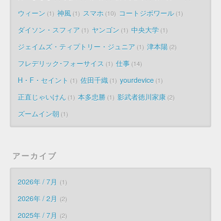
ウィーン
神風
スマホ
コートジボワール
1
1
10
1
ダイソン・スフィア
ヤンゴン
中央大学
1
1
1
ジェイムズ・ティプトリー・ジュニア
津本陽
1
2
フレデリック･フォーサイス
仕事
1
14
H・F・セイント
佐田千織
yourdevice
1
1
1
正直じゃいけん
本多忠勝
影武者徳川家康
1
1
2
ズームイン朝
1
アーカイブ
2026年 / 7月
1
2026年 / 2月
2
2025年 / 7月
2