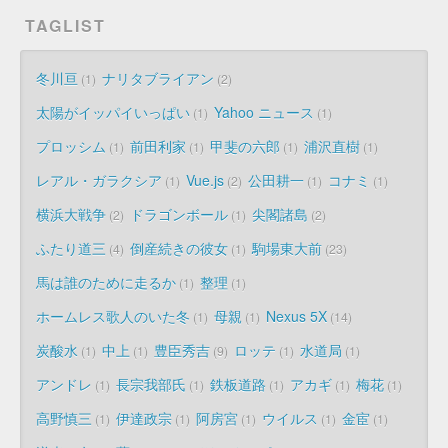
TAGLIST
冬川亘
ナリタブライアン
1
2
太陽がイッパイいっぱい
Yahoo ニュース
1
1
プロッシム
前田利家
甲斐の六郎
浦沢直樹
1
1
1
1
レアル・ガラクシア
Vue.js
公田耕一
コナミ
1
2
1
1
横浜大戦争
ドラゴンボール
尖閣諸島
2
1
2
ふたり道三
倒産続きの彼女
駒場東大前
4
1
23
馬は誰のために走るか
整理
1
1
ホームレス歌人のいた冬
母親
Nexus 5X
1
1
14
炭酸水
中上
豊臣秀吉
ロッテ
水道局
1
1
9
1
1
アンドレ
長宗我部氏
鉄板道路
アカギ
梅花
1
1
1
1
1
高野慎三
伊達政宗
阿房宮
ウイルス
金宦
1
1
1
1
1