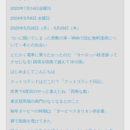
2023年7月14日金曜日
2024年5月8日 水曜日
2025年5月26日（月）- 5月29日（木）
ついに開いてしまった禁断の扉～Webで読む無料漫画につ
いて～本との出会い
とにかく電車に乗りたかったのだ 『ヨーロッパ鉄道旅って
クセになる! 国境を陸路で越えて10カ国』
はじめましてこんにちは
スットコランドはどこだ？ 『スットコランド日記』
世界で4度目のやっと逢えたね 『四角な船』
東京競馬場の南門がなくなるとのこと
毎年ダービーの時期は 『ダービースタリオンIII全書』
裸で面接を受けてきた