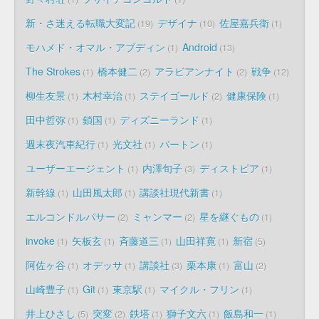
新・さ迷える転職大変記
デザイナ
佐屋嘉兵衛
19
10
1
モハメド・オマル・アブディン
Android
1
13
The Strokes
橋本健二
アラビアンナイト
戦争
1
2
2
12
柳生友景
木村幸治
ステイゴールド
健康保険
1
1
2
1
田中哲弥
鎖国
ディズニーランド
1
1
1
週末夜汽車紀行
光文社
バートン
1
1
1
ユーザーエージェント
内澤旬子
ディストピア
1
3
1
新幹線
山田風太郎
講談社現代新書
1
1
1
エルコンドルパサー
ミャンマー
星を継ぐもの
2
2
1
invoke
矢板玄
斉藤道三
山田祥寛
新宿
1
1
1
1
5
阿佐ヶ谷
オデッサ
講談社
栗本康
富山
1
1
3
1
2
山崎豊子
Git
東京駅
マイクル・フリン
1
1
1
1
井上ひさし
突変
鉄塔
獅子文六
飯島和一
5
2
1
1
1