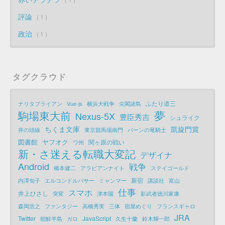
評論
1
政治
1
タグクラウド
ふたり道三
ナリタブライアン
Vue-js
横浜大戦争
尖閣諸島
夢
駒場東大前
Nexus-5X
豊臣秀吉
シュライク
ちくま文庫
凱旋門賞
井の頭線
東京競馬場南門
パーンの竜騎士
図書館
ヤフオク
関ヶ原の戦い
ワ州
新・さ迷える転職大変記
デザイナ
Android
戦争
橋本健二
アラビアンナイト
ステイゴールド
新宿
内澤旬子
エルコンドルパサー
ミャンマー
講談社
富山
仕事
スマホ
井上ひさし
突変
津本陽
影武者徳川家康
森岡浩之
ファンタジー
高橋秀実
三体
宿屋めぐり
フランスギャロ
JRA
Twitter
JavaScript
朝鮮半島
ガロ
久生十蘭
鈴木輝一郎