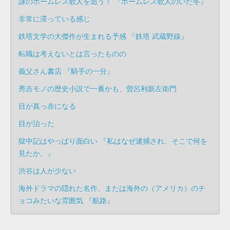
謎のホームレス歌人を追う！ 『ホームレス歌人のいた冬』
非常に滞っている感じ
鉄塔文学の大傑作が生まれる予感 『鉄塔 武蔵野線』
転職は考えないとは言ったものの
義父さん書店 『騎手の一分』
秀吉モノの歴史小説で一番かも、曽呂利新左衛門
目が真っ赤になる
目が治った
獄中記はやっぱり面白い 『私はなぜ逮捕され、そこで何を
見たか。』
渋谷は人が少ない
海外ドラマの隠れた名作、または海外の（アメリカ）のチ
ョコみたいな雰囲気 『航路』