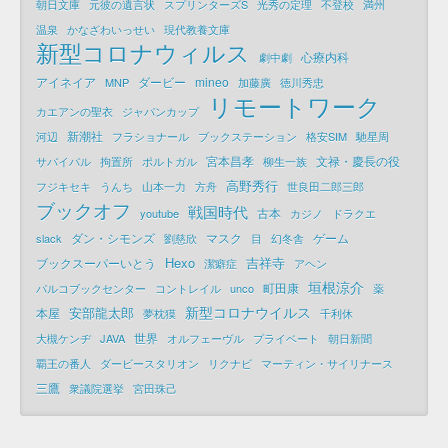
朝日文庫
元彼の遺言状
スプリンターズS
光秀の定理
不登校
満州
温泉
かなざわいっせい
現代教養文庫
新型コロナウィルス
心療内科
劇中劇
アイネイア
ダービー
mineo
MNP
加藤廣
徳川秀忠
リモートワーク
カエアンの聖衣
ジャパンカップ
新潮社
河辺
フラショナール
ブックステーション
格安SIM
馳星周
宮本昌孝
文禄・慶長の役
サバイバル
拘置所
ポルトガル
柳生一族
高野秀行
フジキセキ
うんち
山本一力
方舟
世良田二郎三郎
ブックオフ
戦国時代
古本
youtube
カジノ
ドラクエ
ダン・シモンズ
マスク
ゲーム
slack
劉慈欣
目
幻冬舎
Hexo
吉祥寺
ブックスーパーいとう
潔癖症
アヘン
垣根涼介
町田康
パルコブックセンター
コントレイル
unco
薬
新型コロナウイルス
安部龍太郎
本屋
夢枕獏
千利休
世界
大槻ケンヂ
JAVA
オルフェーヴル
プライベート
朝日新聞
覇王の番人
ダービースタリオン
リクナビ
マーティン・サイリナース
三鷹
衆議院選挙
宮田珠己