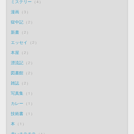
ミステリー
4
漫画
3
獄中記
2
新書
2
エッセイ
2
本屋
2
漂流記
2
図書館
2
雑誌
2
写真集
1
カレー
1
技術書
1
本
1
赤いチラチラ
1