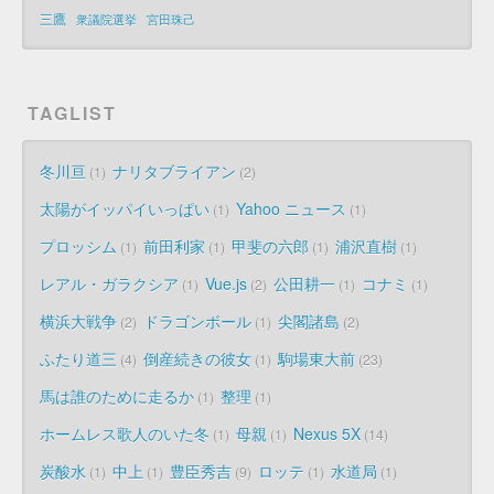
三鷹
衆議院選挙
宮田珠己
TAGLIST
冬川亘
ナリタブライアン
1
2
太陽がイッパイいっぱい
Yahoo ニュース
1
1
プロッシム
前田利家
甲斐の六郎
浦沢直樹
1
1
1
1
レアル・ガラクシア
Vue.js
公田耕一
コナミ
1
2
1
1
横浜大戦争
ドラゴンボール
尖閣諸島
2
1
2
ふたり道三
倒産続きの彼女
駒場東大前
4
1
23
馬は誰のために走るか
整理
1
1
ホームレス歌人のいた冬
母親
Nexus 5X
1
1
14
炭酸水
中上
豊臣秀吉
ロッテ
水道局
1
1
9
1
1