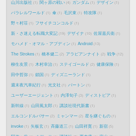
山川出版社
関ヶ原の戦い
ガンダム
デザイン
1
4
1
1
パラレルワールド
傘
毛沢東
特攻隊
1
1
1
1
野々村荘
フサイチコンコルド
1
1
新・さ迷える転職大変記
デザイナ
佐屋嘉兵衛
19
10
1
モハメド・オマル・アブディン
Android
1
13
The Strokes
橋本健二
アラビアンナイト
戦争
1
2
2
12
柳生友景
木村幸治
ステイゴールド
健康保険
1
1
2
1
田中哲弥
鎖国
ディズニーランド
1
1
1
週末夜汽車紀行
光文社
バートン
1
1
1
ユーザーエージェント
内澤旬子
ディストピア
1
3
1
新幹線
山田風太郎
講談社現代新書
1
1
1
エルコンドルパサー
ミャンマー
星を継ぐもの
2
2
1
invoke
矢板玄
斉藤道三
山田祥寛
新宿
1
1
1
1
5