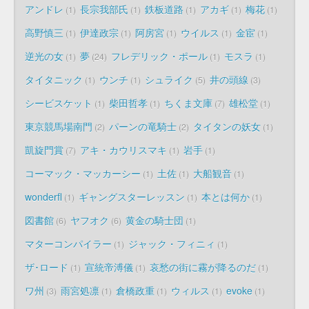
アンドレ
長宗我部氏
鉄板道路
アカギ
梅花
1
1
1
1
1
高野慎三
伊達政宗
阿房宮
ウイルス
金宦
1
1
1
1
1
逆光の女
夢
フレデリック・ポール
モスラ
1
24
1
1
タイタニック
ウンチ
シュライク
井の頭線
1
1
5
3
シービスケット
柴田哲孝
ちくま文庫
雄松堂
1
1
7
1
東京競馬場南門
パーンの竜騎士
タイタンの妖女
2
2
1
凱旋門賞
アキ・カウリスマキ
岩手
7
1
1
コーマック・マッカーシー
土佐
大船観音
1
1
1
wonderfl
ギャングスターレッスン
本とは何か
1
1
1
図書館
ヤフオク
黄金の騎士団
6
6
1
マターコンパイラー
ジャック・フィニィ
1
1
ザ･ロード
宣統帝溥儀
哀愁の街に霧が降るのだ
1
1
1
ワ州
雨宮処凛
倉橋政重
ウィルス
evoke
3
1
1
1
1