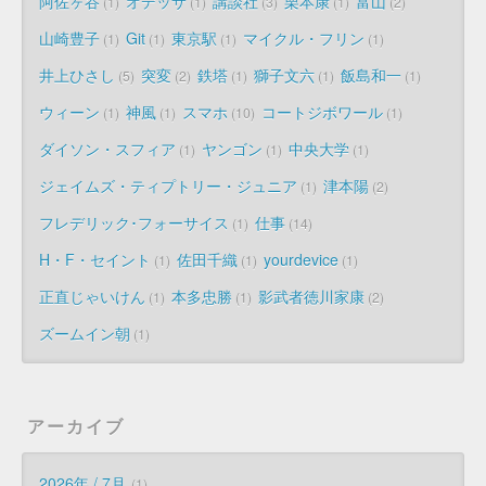
阿佐ヶ谷
オデッサ
講談社
栗本康
富山
1
1
3
1
2
山崎豊子
Git
東京駅
マイクル・フリン
1
1
1
1
井上ひさし
突変
鉄塔
獅子文六
飯島和一
5
2
1
1
1
ウィーン
神風
スマホ
コートジボワール
1
1
10
1
ダイソン・スフィア
ヤンゴン
中央大学
1
1
1
ジェイムズ・ティプトリー・ジュニア
津本陽
1
2
フレデリック･フォーサイス
仕事
1
14
H・F・セイント
佐田千織
yourdevice
1
1
1
正直じゃいけん
本多忠勝
影武者徳川家康
1
1
2
ズームイン朝
1
アーカイブ
2026年 / 7月
1