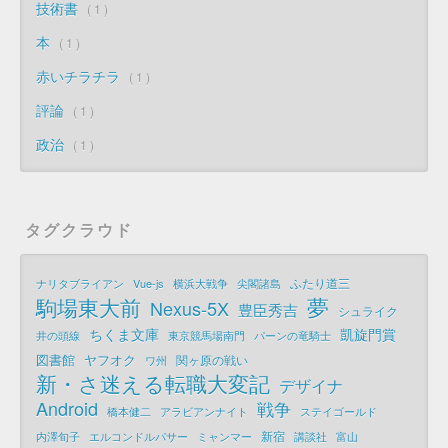
技術書
1
本
1
赤いチラチラ
1
評論
1
政治
1
タグクラウド
ふたり道三
ナリタブライアン
Vue-js
横浜大戦争
尖閣諸島
夢
駒場東大前
Nexus-5X
豊臣秀吉
シュライク
ちくま文庫
凱旋門賞
井の頭線
東京競馬場南門
パーンの竜騎士
図書館
ヤフオク
関ヶ原の戦い
ワ州
新・さ迷える転職大変記
デザイナ
Android
戦争
橋本健二
アラビアンナイト
ステイゴールド
新宿
内澤旬子
エルコンドルパサー
ミャンマー
講談社
富山