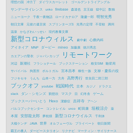
理想の国
冲方丁
ダイワスカーレット
ゴールデントライアングル
サンデーサイレンス
firebase
unko
森達也
京王線
獄中記
数独
明智光秀
ニューヨーク
千夜一夜物語
ロードカナロア
隆慶一郎
朝日文庫
元彼の遺言状
スプリンターズS
光秀の定理
不登校
満州
温泉
かなざわいっせい
現代教養文庫
新型コロナウィルス
心療内科
劇中劇
アイネイア
ダービー
mineo
MNP
加藤廣
徳川秀忠
リモートワーク
カエアンの聖衣
ジャパンカップ
新潮社
河辺
フラショナール
ブックステーション
格安SIM
馳星周
宮本昌孝
文禄・慶長の役
サバイバル
拘置所
ポルトガル
柳生一族
高野秀行
フジキセキ
うんち
山本一力
方舟
世良田二郎三郎
ブックオフ
戦国時代
古本
youtube
カジノ
ドラクエ
ダン・シモンズ
マスク
ゲーム
slack
劉慈欣
目
幻冬舎
Hexo
吉祥寺
ブックスーパーいとう
潔癖症
アヘン
垣根涼介
町田康
パルコブックセンター
コントレイル
unco
薬
新型コロナウイルス
安部龍太郎
本屋
夢枕獏
千利休
世界
大槻ケンヂ
JAVA
オルフェーヴル
プライベート
朝日新聞
覇王の番人
ダービースタリオン
リクナビ
マーティン・サイリナース