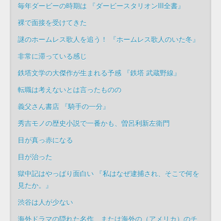
毎年ダービーの時期は 『ダービースタリオンIII全書』
裸で面接を受けてきた
謎のホームレス歌人を追う！ 『ホームレス歌人のいた冬』
非常に滞っている感じ
鉄塔文学の大傑作が生まれる予感 『鉄塔 武蔵野線』
転職は考えないとは言ったものの
義父さん書店 『騎手の一分』
秀吉モノの歴史小説で一番かも、曽呂利新左衛門
目が真っ赤になる
目が治った
獄中記はやっぱり面白い 『私はなぜ逮捕され、そこで何を
見たか。』
渋谷は人が少ない
海外ドラマの隠れた名作、または海外の（アメリカ）のチ