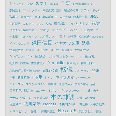
仕事
スマホ
井上ひさし
突変
津本陽
影武者徳川家康
森岡浩之
ファンタジー
高橋秀実
三体
宿屋めぐり
フランスギャロ
JRA
Twitter
JavaScript
朝鮮半島
ガロ
久生十蘭
鈴木輝一郎
競馬
椎名誠
ハイペリオン
つげ義春
コロナウィルス
Java
ディープインパクト
ワクチン
姉川の戦い
Node-js
山内マリコ
井上靖
マルドゥック・スクランブル
孤児
自転車
松永久秀
adsense
織田信長
ハヤカワ文庫
渋谷
インフルエンザ
蜂須賀敬明
六本木
浅田次郎
スーツ
新川帆立
WordPress
集英社
キングカメハメハ
羽柴秀吉
リンダリンダラバーソウル
Y-mobile
明大前
四畳半
吉里吉里人
携帯電話
岩井三四二
転職
開発
哀愁の町に霧が降るのだ
創元SF文庫
スターリン
面接
本能寺の変
酒井昭伸
トイレ
迷子
バッテリー
会社
テテュス河
未来少年コナン
自民党
長篠の四人-信長の難題
江戸時代
競馬場
エンディミオン
ブックファースト
ソ連
内灘
本の雑誌
巨大仏
北尾トロ
東京競馬場
沖縄
warning
徳川家康
目黒孝二
桶狭間の戦い
IN-SECTS
荒山徹
太平洋戦争
Nexus-5
オリンピック
書原
首相
一夢庵風流記
沢野ひとし